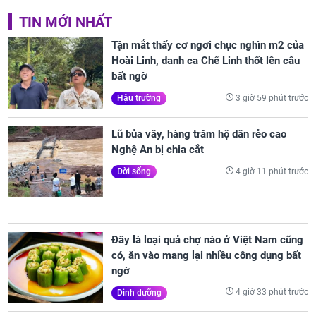
TIN MỚI NHẤT
Tận mắt thấy cơ ngơi chục nghìn m2 của
Hoài Linh, danh ca Chế Linh thốt lên câu
bất ngờ
3 giờ 59 phút trước
Hậu trường
Lũ bủa vây, hàng trăm hộ dân rẻo cao
Nghệ An bị chia cắt
4 giờ 11 phút trước
Đời sống
Đây là loại quả chợ nào ở Việt Nam cũng
có, ăn vào mang lại nhiều công dụng bất
ngờ
4 giờ 33 phút trước
Dinh dưỡng