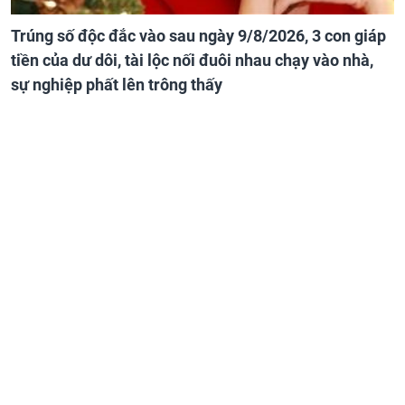
Trúng số độc đắc vào sau ngày 9/8/2026, 3 con giáp
tiền của dư dôi, tài lộc nối đuôi nhau chạy vào nhà,
sự nghiệp phất lên trông thấy