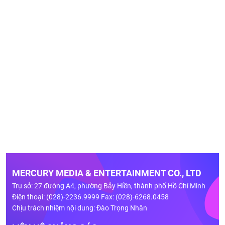
MERCURY MEDIA & ENTERTAINMENT CO., LTD
Trụ sở: 27 đường A4, phường Bảy Hiền, thành phố Hồ Chí Minh
Điện thoại: (028)-2236.9999 Fax: (028)-6268.0458
Chịu trách nhiệm nội dung: Đào Trọng Nhân