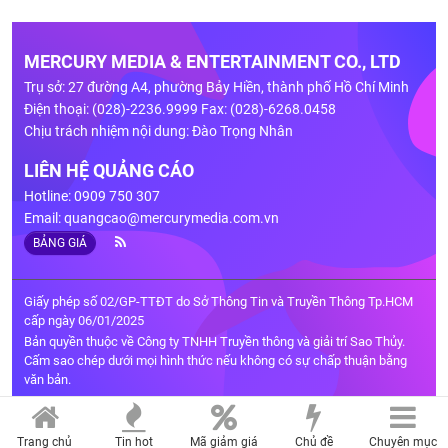
MERCURY MEDIA & ENTERTAINMENT CO., LTD
Trụ sở: 27 đường A4, phường Bảy Hiền, thành phố Hồ Chí Minh
Điện thoại: (028)-2236.9999 Fax: (028)-6268.0458
Chịu trách nhiệm nội dung: Đào Trọng Nhân
LIÊN HỆ QUẢNG CÁO
Hotline: 0909 750 307
Email:
quangcao@mercurymedia.com.vn
BẢNG GIÁ
Giấy phép số 02/GP-TTĐT do Sở Thông Tin và Truyền Thông Tp.HCM
cấp ngày 06/01/2025
Bản quyền thuộc về Công ty TNHH Truyền thông và giải trí Sao Thủy.
Cấm sao chép dưới mọi hình thức nếu không có sự chấp thuận bằng
văn bản.
Trang chủ
Tin hot
Mã giảm giá
Chủ đề
Chuyên mục