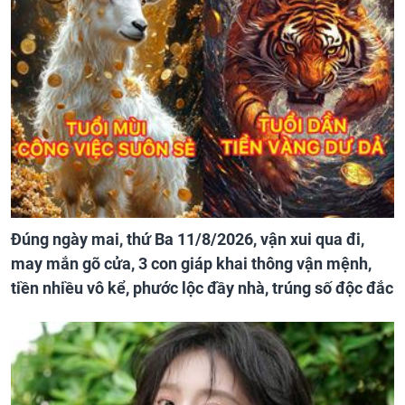
Đúng ngày mai, thứ Ba 11/8/2026, vận xui qua đi,
may mắn gõ cửa, 3 con giáp khai thông vận mệnh,
tiền nhiều vô kể, phước lộc đầy nhà, trúng số độc đắc