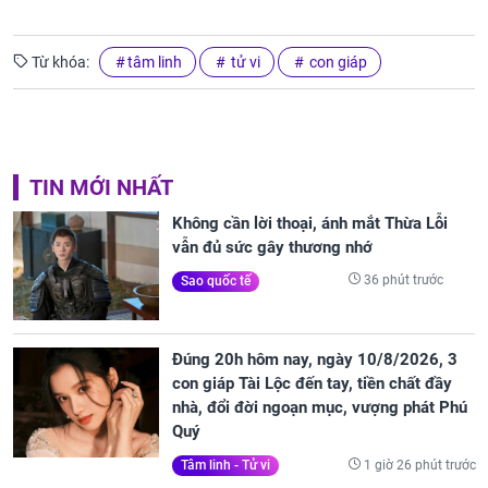
Từ khóa:
tâm linh
tử vi
con giáp
TIN MỚI NHẤT
Không cần lời thoại, ánh mắt Thừa Lỗi
vẫn đủ sức gây thương nhớ
36 phút trước
Sao quốc tế
Đúng 20h hôm nay, ngày 10/8/2026, 3
con giáp Tài Lộc đến tay, tiền chất đầy
nhà, đổi đời ngoạn mục, vượng phát Phú
Quý
1 giờ 26 phút trước
Tâm linh - Tử vi