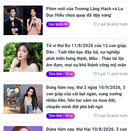
Phim mới của Trương Lăng Hách và Lư
Dục Hiểu chưa quay đã 'dậy sóng'
2 giờ 56 phút trước
Sao quốc tế
Tử vi thứ Ba 11/8/2026 của 12 con giáp:
Dần - Tuất tiền bạc đầy túi, sự nghiệp
phát triển hưng thịnh, Mão - Thân tài lộc
ảm đạm, mọi sự khó thành công mỹ mãn
3 giờ 11 phút trước
Tâm linh - Tử vi
Đúng hôm nay, thứ 2 ngày 10/9/2026, 3
con giáp của cải bạt ngàn, sung sướng
nhiều tiền, liên tục sắm xe mua đất,
chuyển mình đột phá bất ngờ
3 giờ 26 phút trước
Tâm linh - Tử vi
Đúng hôm nay, thứ Hai 10/8/2026, 3 con