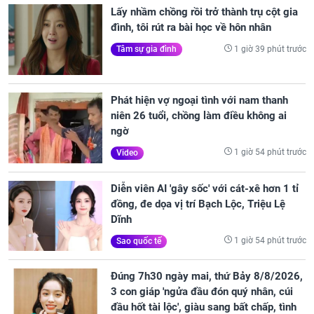
Lấy nhầm chồng rồi trở thành trụ cột gia
đình, tôi rút ra bài học về hôn nhân
1 giờ 39 phút trước
Tâm sự gia đình
Phát hiện vợ ngoại tình với nam thanh
niên 26 tuổi, chồng làm điều không ai
ngờ
1 giờ 54 phút trước
Video
Diễn viên AI 'gây sốc' với cát-xê hơn 1 tỉ
đồng, đe dọa vị trí Bạch Lộc, Triệu Lệ
Dĩnh
1 giờ 54 phút trước
Sao quốc tế
Đúng 7h30 ngày mai, thứ Bảy 8/8/2026,
3 con giáp 'ngửa đầu đón quý nhân, cúi
đầu hốt tài lộc', giàu sang bất chấp, tình