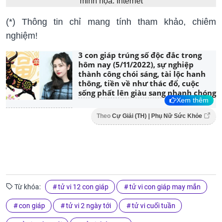
minh họa: Internet
(*) Thông tin chỉ mang tính tham khảo, chiêm
nghiệm!
3 con giáp trúng số độc đắc trong
hôm nay (5/11/2022), sự nghiệp
thành công chói sáng, tài lộc hanh
thông, tiền về như thác đổ, cuộc
sống phất lên giàu sang nhanh chóng
Xem thêm
Theo
Cự Giải (TH) | Phụ Nữ Sức Khỏe
Từ khóa:
tử vi 12 con giáp
tử vi con giáp may mắn
con giáp
tử vi 2 ngày tới
tử vi cuối tuần