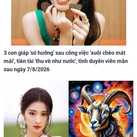
3 con giáp 'số hưởng' sau công việc 'xuôi chèo mát
mái', tiền tài 'thu về như nước', tình duyên viên mãn
sau ngày 7/8/2026