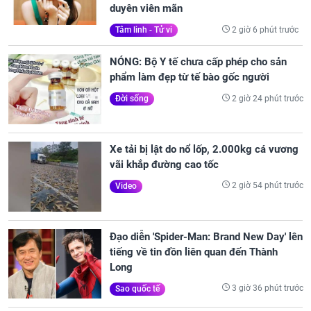
duyên viên mãn
2 giờ 6 phút trước
Tâm linh - Tử vi
NÓNG: Bộ Y tế chưa cấp phép cho sản
phẩm làm đẹp từ tế bào gốc người
2 giờ 24 phút trước
Đời sống
Xe tải bị lật do nổ lốp, 2.000kg cá vương
vãi khắp đường cao tốc
2 giờ 54 phút trước
Video
Đạo diễn 'Spider-Man: Brand New Day' lên
tiếng về tin đồn liên quan đến Thành
Long
3 giờ 36 phút trước
Sao quốc tế