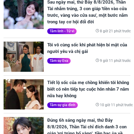
Sau ngày mai, thứ Bảy 8/8/2026, Thần
Tài nhắm trúng, 3 con giáp 'tiền vào cửa
trước, vàng vào cửa sau', một bước nắm
trong tay cơ hội đổi đời
8 giờ 21 phút trước
Tâm linh - Tử vi
Tôi vô cùng sốc khi phát hiện bí mật của
người yêu và chị gái
9 giờ 11 phút trước
Tâm sự Eva
Tiết lộ sốc của mẹ chồng khiến tôi không
biết có nên tiếp tục cuộc hôn nhân 7 năm
nữa hay không
10 giờ 11 phút trước
Tâm sự gia đình
Đúng 6h sáng ngày mai, thứ Bảy
8/8/2026, Thần Tài chỉ đích danh 3 con
giáp 'rơi trúng hố vàng', tiền bạc ùa về