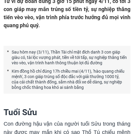
Tử vi dự đoán đúng 3 giờ 15 phút ngày 4/11, có tới 3
con giáp may mắn trúng số tiền tỷ, sự nghiệp thăng
tiến vèo vèo, vận trình phía trước hưởng đủ mọi vinh
quang phú quý.
Sau hôm nay (3/11), Thần Tài chỉ mặt đích danh 3 con giáp
giàu có, tài lộc vượng phát, tiền về tới tấp, sự nghiệp thăng tiến
vèo vèo, vận trình hanh thông thuận lợi đủ đường
Kim đồng hồ chỉ đúng 17h chiều mai (4/11), 'hào quang chiếu
mệnh', 3 con giáp trúng số độc đắc với giải thưởng 1000 tỷ,
của cải chất thành đống, sắm nhà đổi xe dễ dàng, sự nghiệp
bỗng chốc thăng hoa khó ai sánh bằng
Tuổi Sửu
Con đường hậu vận của người tuổi Sửu trong tháng
này được may mắn khi có sao Thổ Tú chiếu mệnh