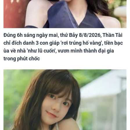
Đúng 6h sáng ngày mai, thứ Bảy 8/8/2026, Thần Tài
chỉ đích danh 3 con giáp 'rơi trúng hố vàng', tiền bạc
ùa về nhà 'như lũ cuốn', vươn mình thành đại gia
trong phút chốc