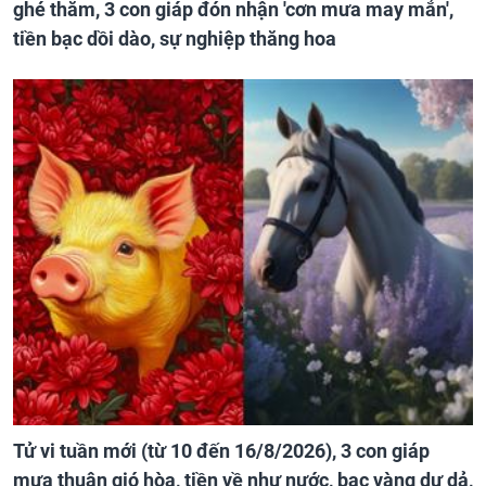
ghé thăm, 3 con giáp đón nhận 'cơn mưa may mắn',
tiền bạc dồi dào, sự nghiệp thăng hoa
Tử vi tuần mới (từ 10 đến 16/8/2026), 3 con giáp
mưa thuận gió hòa, tiền về như nước, bạc vàng dư dả,