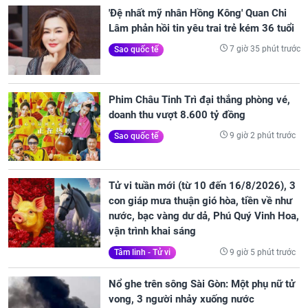
'Đệ nhất mỹ nhân Hồng Kông' Quan Chi
Lâm phản hồi tin yêu trai trẻ kém 36 tuổi
7 giờ 35 phút trước
Sao quốc tế
Phim Châu Tinh Trì đại thắng phòng vé,
doanh thu vượt 8.600 tỷ đồng
9 giờ 2 phút trước
Sao quốc tế
Tử vi tuần mới (từ 10 đến 16/8/2026), 3
con giáp mưa thuận gió hòa, tiền về như
nước, bạc vàng dư dả, Phú Quý Vinh Hoa,
vận trình khai sáng
9 giờ 5 phút trước
Tâm linh - Tử vi
Nổ ghe trên sông Sài Gòn: Một phụ nữ tử
vong, 3 người nhảy xuống nước