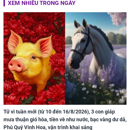
XEM NHIỀU TRONG NGÀY
Tử vi tuần mới (từ 10 đến 16/8/2026), 3 con giáp
mưa thuận gió hòa, tiền về như nước, bạc vàng dư dả,
Phú Quý Vinh Hoa, vận trình khai sáng