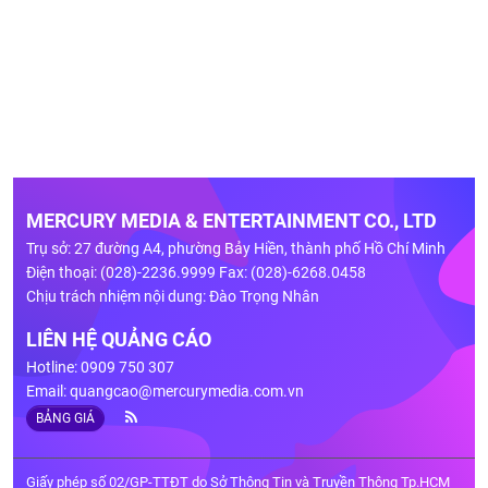
MERCURY MEDIA & ENTERTAINMENT CO., LTD
Trụ sở: 27 đường A4, phường Bảy Hiền, thành phố Hồ Chí Minh
Điện thoại: (028)-2236.9999 Fax: (028)-6268.0458
Chịu trách nhiệm nội dung: Đào Trọng Nhân
LIÊN HỆ QUẢNG CÁO
Hotline: 0909 750 307
Email:
quangcao@mercurymedia.com.vn
BẢNG GIÁ
Giấy phép số 02/GP-TTĐT do Sở Thông Tin và Truyền Thông Tp.HCM