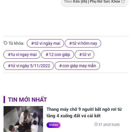
Theo
Kim (t/h) | Phụ Nữ Sức Khỏe
Từ khóa:
tử vi ngày mai
tử vi hôm nay
tu vi ngay mai
12 con giáp
tử vi
tử vi ngày 5/11/2022
con giáp may mắn
TIN MỚI NHẤT
Thang máy chở 9 người bất ngờ rơi từ
tầng 4 xuống đất vá cái kết
51 phút trước
Video