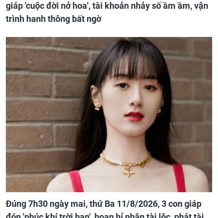
giáp 'cuộc đời nở hoa', tài khoản nhảy số ầm ầm, vận
trình hanh thông bất ngờ
Đúng 7h30 ngày mai, thứ Ba 11/8/2026, 3 con giáp
đón 'phúc khí trời ban', hoan hỉ nhận tài lộc, phát tài