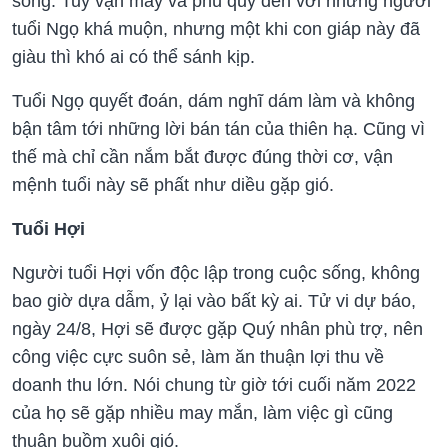
sống. Tuy vận may và phú quý đến với những người
tuổi Ngọ khá muộn, nhưng một khi con giáp này đã
giàu thì khó ai có thể sánh kịp.
Tuổi Ngọ quyết đoán, dám nghĩ dám làm và không
bận tâm tới những lời bán tán của thiên hạ. Cũng vì
thế mà chỉ cần nắm bắt được đúng thời cơ, vận
mệnh tuổi này sẽ phất như diều gặp gió.
Tuổi Hợi
Người tuổi Hợi vốn độc lập trong cuộc sống, không
bao giờ dựa dẫm, ỷ lại vào bất kỳ ai. Tử vi dự báo,
ngày 24/8, Hợi sẽ được gặp Quý nhân phù trợ, nên
công việc cực suôn sẻ, làm ăn thuận lợi thu về
doanh thu lớn. Nói chung từ giờ tới cuối năm 2022
của họ sẽ gặp nhiều may mắn, làm việc gì cũng
thuận buồm xuôi gió.