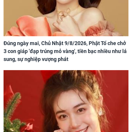
Đúng ngày mai, Chủ Nhật 9/8/2026, Phật Tổ che chở
3 con giáp 'đạp trúng mỏ vàng', tiền bạc nhiều như lá
sung, sự nghiệp vượng phát