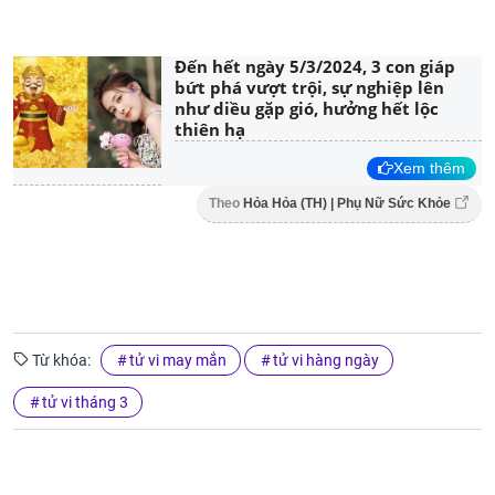
Đến hết ngày 5/3/2024, 3 con giáp
bứt phá vượt trội, sự nghiệp lên
như diều gặp gió, hưởng hết lộc
thiên hạ
Xem thêm
Theo
Hỏa Hỏa (TH) | Phụ Nữ Sức Khỏe
Từ khóa:
tử vi may mắn
tử vi hàng ngày
tử vi tháng 3