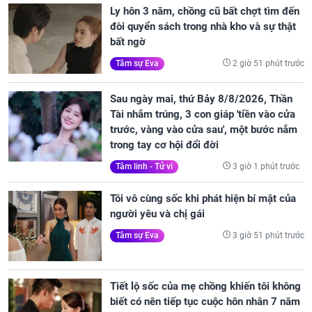
Ly hôn 3 năm, chồng cũ bất chợt tìm đến
đòi quyển sách trong nhà kho và sự thật
bất ngờ
2 giờ 51 phút trước
Tâm sự Eva
Sau ngày mai, thứ Bảy 8/8/2026, Thần
Tài nhắm trúng, 3 con giáp 'tiền vào cửa
trước, vàng vào cửa sau', một bước nắm
trong tay cơ hội đổi đời
3 giờ 1 phút trước
Tâm linh - Tử vi
Tôi vô cùng sốc khi phát hiện bí mật của
người yêu và chị gái
3 giờ 51 phút trước
Tâm sự Eva
Tiết lộ sốc của mẹ chồng khiến tôi không
biết có nên tiếp tục cuộc hôn nhân 7 năm