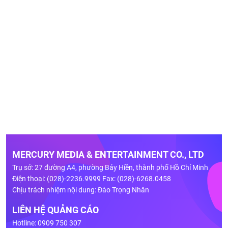
MERCURY MEDIA & ENTERTAINMENT CO., LTD
Trụ sở: 27 đường A4, phường Bảy Hiền, thành phố Hồ Chí Minh
Điện thoại: (028)-2236.9999 Fax: (028)-6268.0458
Chịu trách nhiệm nội dung: Đào Trọng Nhân
LIÊN HỆ QUẢNG CÁO
Hotline: 0909 750 307