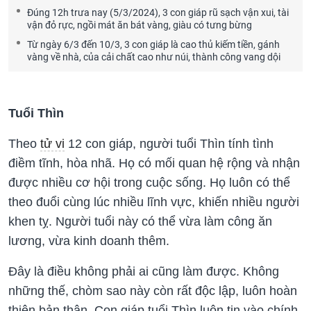
Đúng 12h trưa nay (5/3/2024), 3 con giáp rũ sạch vận xui, tài
vận đỏ rực, ngồi mát ăn bát vàng, giàu có tưng bừng
Từ ngày 6/3 đến 10/3, 3 con giáp là cao thủ kiếm tiền, gánh
vàng về nhà, của cải chất cao như núi, thành công vang dội
Tuổi Thìn
Theo
tử vi
12 con giáp, người tuổi Thìn tính tình
điềm tĩnh, hòa nhã. Họ có mối quan hệ rộng và nhận
được nhiều cơ hội trong cuộc sống. Họ luôn có thể
theo đuổi cùng lúc nhiều lĩnh vực, khiến nhiều người
khen tỵ. Người tuổi này có thể vừa làm công ăn
lương, vừa kinh doanh thêm.
Đây là điều không phải ai cũng làm được. Không
những thế, chòm sao này còn rất độc lập, luôn hoàn
thiện bản thân. Con giáp tuổi Thìn luôn tin vào chính