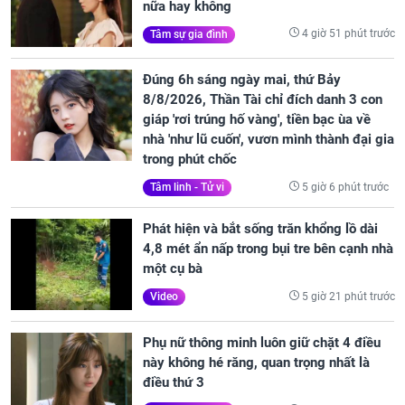
nữa hay không
4 giờ 51 phút trước
Tâm sự gia đình
Đúng 6h sáng ngày mai, thứ Bảy
8/8/2026, Thần Tài chỉ đích danh 3 con
giáp 'rơi trúng hố vàng', tiền bạc ùa về
nhà 'như lũ cuốn', vươn mình thành đại gia
trong phút chốc
5 giờ 6 phút trước
Tâm linh - Tử vi
Phát hiện và bắt sống trăn khổng lồ dài
4,8 mét ẩn nấp trong bụi tre bên cạnh nhà
một cụ bà
5 giờ 21 phút trước
Video
Phụ nữ thông minh luôn giữ chặt 4 điều
này không hé răng, quan trọng nhất là
điều thứ 3