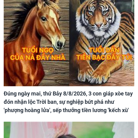
Đúng ngày mai, thứ Bảy 8/8/2026, 3 con giáp xòe tay
đón nhận lộc Trời ban, sự nghiệp bứt phá như
'phượng hoàng lửa', sếp thưởng tiền lương 'kếch xù'