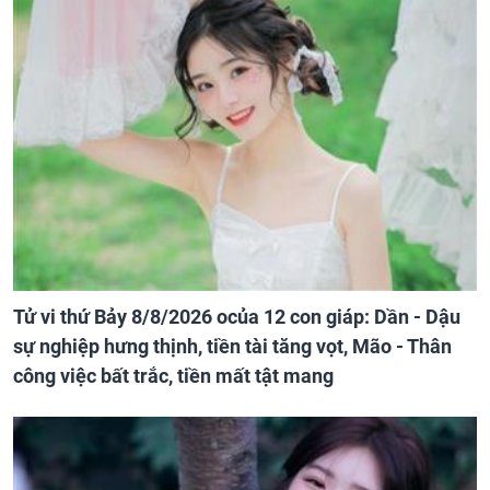
Tử vi thứ Bảy 8/8/2026 ocủa 12 con giáp: Dần - Dậu
sự nghiệp hưng thịnh, tiền tài tăng vọt, Mão - Thân
công việc bất trắc, tiền mất tật mang