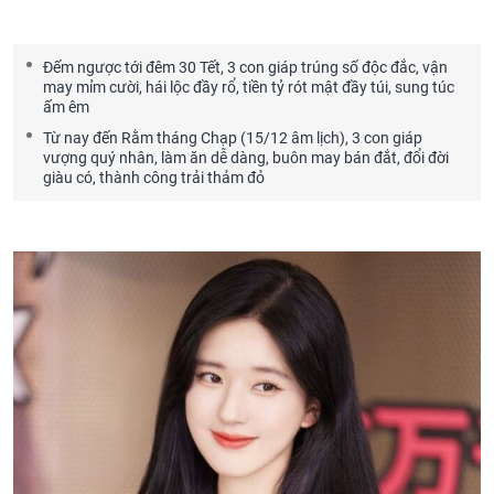
Đếm ngược tới đêm 30 Tết, 3 con giáp trúng số độc đắc, vận
may mỉm cười, hái lộc đầy rổ, tiền tỷ rót mật đầy túi, sung túc
ấm êm
Từ nay đến Rằm tháng Chạp (15/12 âm lịch), 3 con giáp
vượng quý nhân, làm ăn dễ dàng, buôn may bán đắt, đổi đời
giàu có, thành công trải thảm đỏ