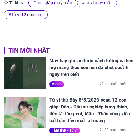
Từ khóa:
con giáp may mắn
tử vi may mắn
tử vi 12 con giáp
TIN MỚI NHẤT
Máy bay ghi lại được cảnh tượng cá heo
mẹ mang theo con non đã chết suốt 6
ngày trên biển
23 phút trước
Video
Tử vi thứ Bảy 8/8/2026 ocủa 12 con
giáp: Dần - Dậu sự nghiệp hưng thịnh,
tiền tài tăng vọt, Mão - Thân công việc
bất trắc, tiền mất tật mang
38 phút trước
Tâm linh - Tử vi