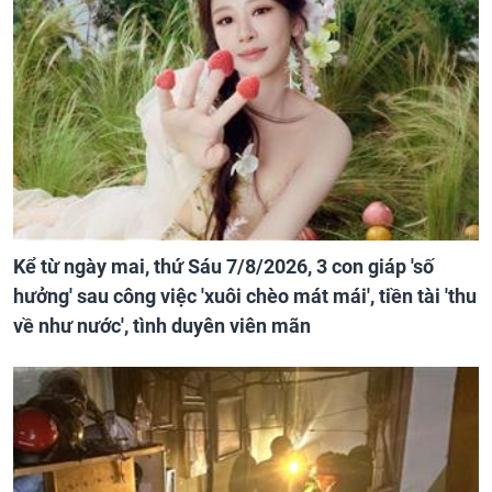
Kể từ ngày mai, thứ Sáu 7/8/2026, 3 con giáp 'số
hưởng' sau công việc 'xuôi chèo mát mái', tiền tài 'thu
về như nước', tình duyên viên mãn