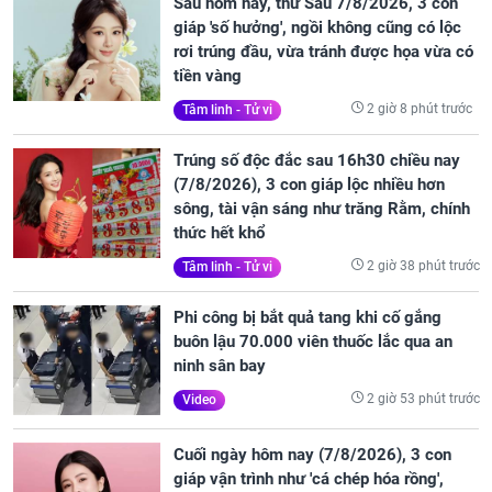
Sau hôm nay, thứ Sáu 7/8/2026, 3 con
giáp 'số hưởng', ngồi không cũng có lộc
rơi trúng đầu, vừa tránh được họa vừa có
tiền vàng
2 giờ 8 phút trước
Tâm linh - Tử vi
Trúng số độc đắc sau 16h30 chiều nay
(7/8/2026), 3 con giáp lộc nhiều hơn
sông, tài vận sáng như trăng Rằm, chính
thức hết khổ
2 giờ 38 phút trước
Tâm linh - Tử vi
Phi công bị bắt quả tang khi cố gắng
buôn lậu 70.000 viên thuốc lắc qua an
ninh sân bay
2 giờ 53 phút trước
Video
Cuối ngày hôm nay (7/8/2026), 3 con
giáp vận trình như 'cá chép hóa rồng',