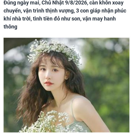
Đúng ngày mai, Chủ Nhật 9/8/2026, càn khôn xoay
chuyển, vận trình thịnh vượng, 3 con giáp nhận phúc
khí nhà trời, tình tiền đỏ như son, vận may hanh
thông