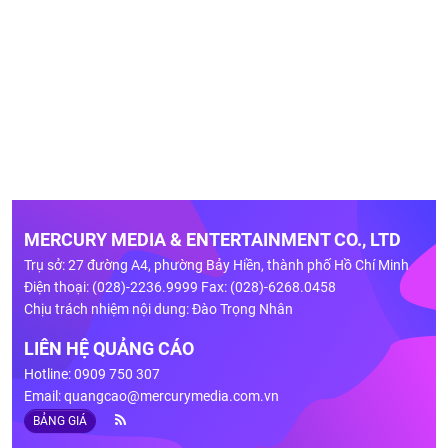
MERCURY MEDIA & ENTERTAINMENT CO., LTD
Trụ sở: 27 đường A4, phường Bảy Hiền, thành phố Hồ Chí Minh
Điện thoại: (028)-2236.9999 Fax: (028)-6268.0458
Chịu trách nhiệm nội dung: Đào Trọng Nhân
LIÊN HỆ QUẢNG CÁO
Hotline: 0909 750 307
Email:
quangcao@mercurymedia.com.vn
BẢNG GIÁ