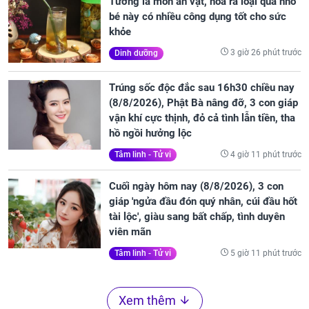
Tưởng là món ăn vặt, hóa ra loại quả nhỏ
bé này có nhiều công dụng tốt cho sức
khỏe
3 giờ 26 phút trước
Dinh dưỡng
Trúng sốc độc đắc sau 16h30 chiều nay
(8/8/2026), Phật Bà nâng đỡ, 3 con giáp
vận khí cực thịnh, đỏ cả tình lẫn tiền, tha
hồ ngồi hưởng lộc
4 giờ 11 phút trước
Tâm linh - Tử vi
Cuối ngày hôm nay (8/8/2026), 3 con
giáp 'ngửa đầu đón quý nhân, cúi đầu hốt
tài lộc', giàu sang bất chấp, tình duyên
viên mãn
5 giờ 11 phút trước
Tâm linh - Tử vi
Xem thêm