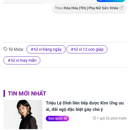
Theo
Hỏa Hỏa (TH) | Phụ Nữ Sức Khỏe
Từ khóa:
tử vi hàng ngày
tử vi 12 con giáp
tử vi may mắn
TIN MỚI NHẤT
Triệu Lệ Dĩnh liên tiếp được Kim Ưng ưu
ái, đãi ngộ đặc biệt gây chú ý
1 giờ 26 phút trước
Sao quốc tế