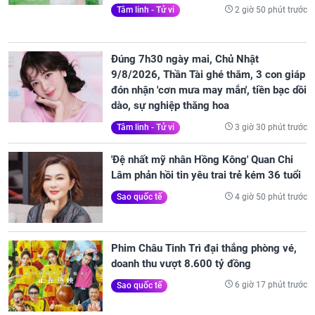
2 giờ 50 phút trước
Tâm linh - Tử vi
Đúng 7h30 ngày mai, Chủ Nhật
9/8/2026, Thần Tài ghé thăm, 3 con giáp
đón nhận 'cơn mưa may mắn', tiền bạc dồi
dào, sự nghiệp thăng hoa
3 giờ 30 phút trước
Tâm linh - Tử vi
'Đệ nhất mỹ nhân Hồng Kông' Quan Chi
Lâm phản hồi tin yêu trai trẻ kém 36 tuổi
4 giờ 50 phút trước
Sao quốc tế
Phim Châu Tinh Trì đại thắng phòng vé,
doanh thu vượt 8.600 tỷ đồng
6 giờ 17 phút trước
Sao quốc tế