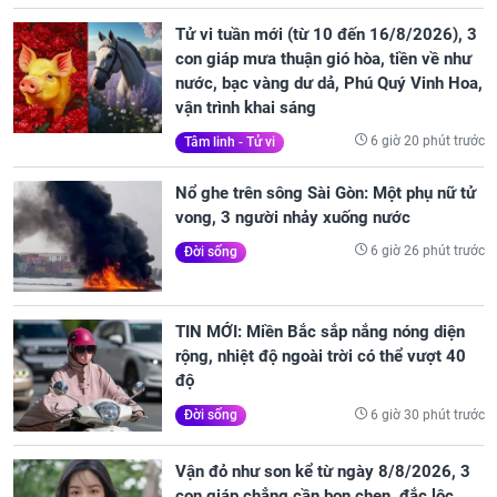
Tử vi tuần mới (từ 10 đến 16/8/2026), 3
con giáp mưa thuận gió hòa, tiền về như
nước, bạc vàng dư dả, Phú Quý Vinh Hoa,
vận trình khai sáng
6 giờ 20 phút trước
Tâm linh - Tử vi
Nổ ghe trên sông Sài Gòn: Một phụ nữ tử
vong, 3 người nhảy xuống nước
6 giờ 26 phút trước
Đời sống
TIN MỚI: Miền Bắc sắp nắng nóng diện
rộng, nhiệt độ ngoài trời có thể vượt 40
độ
6 giờ 30 phút trước
Đời sống
Vận đỏ như son kể từ ngày 8/8/2026, 3
con giáp chẳng cần bon chen, đắc lộc