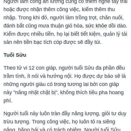
Người làm công ăn lương cũng có thêm nghề tay trái
hoặc được nhận thêm công việc, kiếm thêm thu
nhập. Trong khi đó, người làm trồng trọt, chăn nuôi,
đánh bắt cũng mưa thuận gió hòa,
sức khỏe
dồi dào.
Kiếm được nhiều tiền, họ lại biết tiết kiệm, quản lý tài
sản nên tiền bạc tích cóp được sẽ đầy túi.
Tuổi Sửu
Theo tử vi 12 con giáp, người tuổi Sửu đa phần đều
trầm tính, ít nói và hướng nội. Họ được dự báo sẽ là
những người giàu có trong tương lai bởi con giáp
này "năng nhặt chặt bị", không thích tiêu pha hoang
phí.
Người tuổi này luôn tràn đầy năng lượng, giỏi tư duy
trừu tượng. Trong công việc, họ luôn tỏ ra siêng
năng, hăng hái và có trách nhiệm. Người tuổi Sửu