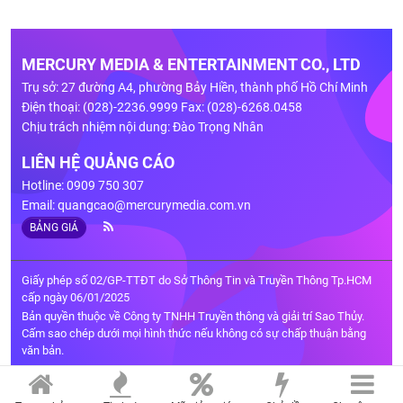
MERCURY MEDIA & ENTERTAINMENT CO., LTD
Trụ sở: 27 đường A4, phường Bảy Hiền, thành phố Hồ Chí Minh
Điện thoại: (028)-2236.9999 Fax: (028)-6268.0458
Chịu trách nhiệm nội dung: Đào Trọng Nhân
LIÊN HỆ QUẢNG CÁO
Hotline: 0909 750 307
Email:
quangcao@mercurymedia.com.vn
BẢNG GIÁ
Giấy phép số 02/GP-TTĐT do Sở Thông Tin và Truyền Thông Tp.HCM
cấp ngày 06/01/2025
Bản quyền thuộc về Công ty TNHH Truyền thông và giải trí Sao Thủy.
Cấm sao chép dưới mọi hình thức nếu không có sự chấp thuận bằng
văn bản.