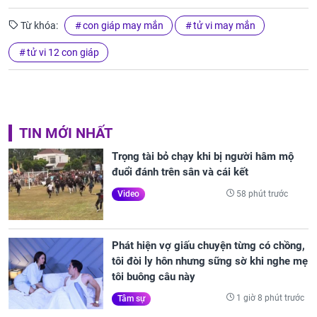
Từ khóa:
con giáp may mắn
tử vi may mắn
tử vi 12 con giáp
TIN MỚI NHẤT
Trọng tài bỏ chạy khi bị người hâm mộ
đuổi đánh trên sân và cái kết
58 phút trước
Video
Phát hiện vợ giấu chuyện từng có chồng,
tôi đòi ly hôn nhưng sững sờ khi nghe mẹ
tôi buông câu này
1 giờ 8 phút trước
Tâm sự