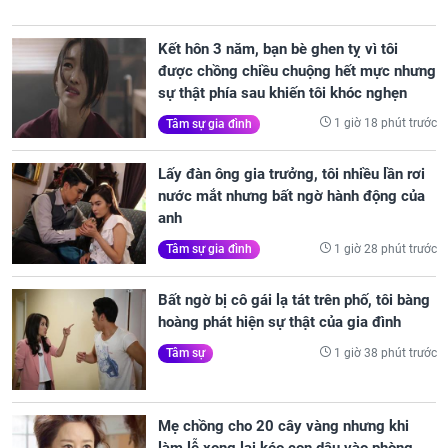
Kết hôn 3 năm, bạn bè ghen tỵ vì tôi
được chồng chiều chuộng hết mực nhưng
sự thật phía sau khiến tôi khóc nghẹn
1 giờ 18 phút trước
Tâm sự gia đình
Lấy đàn ông gia trưởng, tôi nhiều lần rơi
nước mắt nhưng bất ngờ hành động của
anh
1 giờ 28 phút trước
Tâm sự gia đình
Bất ngờ bị cô gái lạ tát trên phố, tôi bàng
hoàng phát hiện sự thật của gia đình
1 giờ 38 phút trước
Tâm sự
Mẹ chồng cho 20 cây vàng nhưng khi
làm lễ xong lại kéo con dâu vào phòng