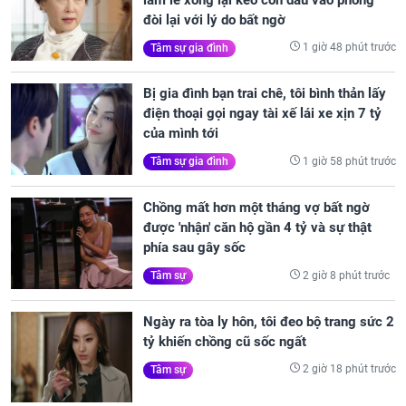
đòi lại với lý do bất ngờ
1 giờ 48 phút trước
Tâm sự gia đình
Bị gia đình bạn trai chê, tôi bình thản lấy
điện thoại gọi ngay tài xế lái xe xịn 7 tỷ
của mình tới
1 giờ 58 phút trước
Tâm sự gia đình
Chồng mất hơn một tháng vợ bất ngờ
được 'nhận' căn hộ gần 4 tỷ và sự thật
phía sau gây sốc
2 giờ 8 phút trước
Tâm sự
Ngày ra tòa ly hôn, tôi đeo bộ trang sức 2
tỷ khiến chồng cũ sốc ngất
2 giờ 18 phút trước
Tâm sự