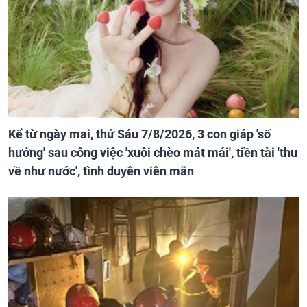
Kể từ ngày mai, thứ Sáu 7/8/2026, 3 con giáp 'số
hưởng' sau công việc 'xuôi chèo mát mái', tiền tài 'thu
về như nước', tình duyên viên mãn