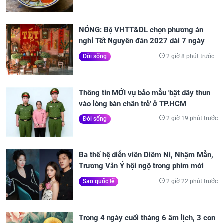
NÓNG: Bộ VHTT&DL chọn phương án
nghỉ Tết Nguyên đán 2027 dài 7 ngày
2 giờ 8 phút trước
Đời sống
Thông tin MỚI vụ bảo mẫu 'bật dây thun
vào lòng bàn chân trẻ' ở TP.HCM
2 giờ 19 phút trước
Đời sống
Ba thế hệ diễn viên Diêm Ni, Nhậm Mẫn,
Trương Vãn Ý hội ngộ trong phim mới
2 giờ 22 phút trước
Sao quốc tế
Trong 4 ngày cuối tháng 6 âm lịch, 3 con