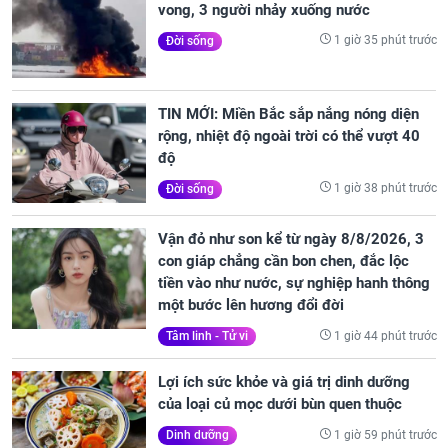
vong, 3 người nhảy xuống nước
1 giờ 35 phút trước
Đời sống
TIN MỚI: Miền Bắc sắp nắng nóng diện
rộng, nhiệt độ ngoài trời có thể vượt 40
độ
1 giờ 38 phút trước
Đời sống
Vận đỏ như son kể từ ngày 8/8/2026, 3
con giáp chẳng cần bon chen, đắc lộc
tiền vào như nước, sự nghiệp hanh thông
một bước lên hương đổi đời
1 giờ 44 phút trước
Tâm linh - Tử vi
Lợi ích sức khỏe và giá trị dinh dưỡng
của loại củ mọc dưới bùn quen thuộc
1 giờ 59 phút trước
Dinh dưỡng