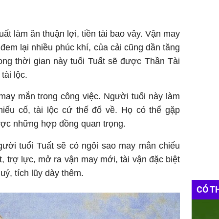
uất làm ăn thuận lợi, tiền tài bao vây. Vận may
 đem lại nhiều phúc khí, của cải cũng dần tăng
ong thời gian này tuổi Tuất sẽ được Thần Tài
ài lộc.
 may mắn trong công việc. Người tuổi này làm
iếu cố, tài lộc cứ thế đổ về. Họ có thể gặp
ược những hợp đồng quan trọng.
gười tuổi Tuất sẽ có ngôi sao may mắn chiếu
trợ lực, mở ra vận may mới, tài vận đặc biệt
ý, tích lũy dày thêm.
CÓ T