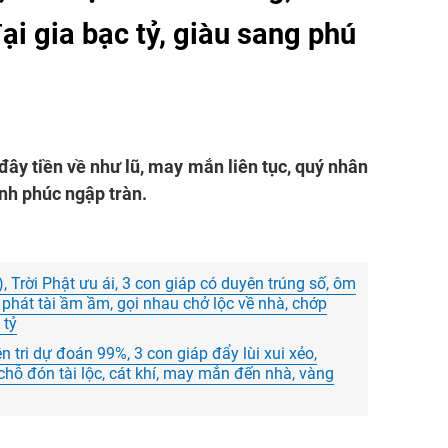
ại gia bạc tỷ, giàu sang phú
 đây tiền về như lũ, may mắn liên tục, quý nhân
ạnh phúc ngập tràn.
 Trời Phật ưu ái, 3 con giáp có duyên trúng số, ôm
 phát tài ầm ầm, gọi nhau chở lộc về nhà, chớp
 tỷ
n tri dự đoán 99%, 3 con giáp đẩy lùi xui xẻo,
chỗ đón tài lộc, cát khí, may mắn đến nhà, vàng