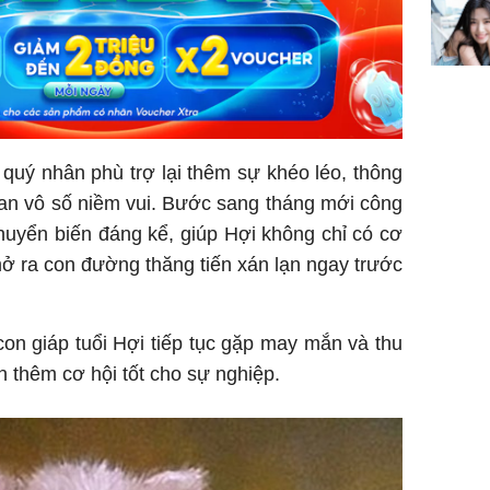
dung có 
ngày càn
sung túc
quý nhân phù trợ lại thêm sự khéo léo, thông
ian vô số niềm vui. Bước sang tháng mới công
huyển biến đáng kể, giúp Hợi không chỉ có cơ
ở ra con đường thăng tiến xán lạn ngay trước
on giáp tuổi Hợi tiếp tục gặp may mắn và thu
ận thêm cơ hội tốt cho sự nghiệp.