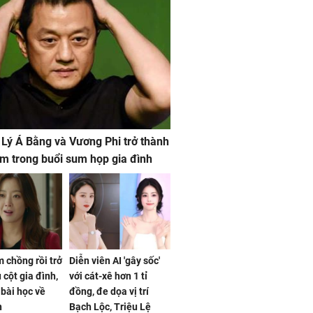
 Lý Á Bằng và Vương Phi trở thành
m trong buổi sum họp gia đình
 chồng rồi trở
Diễn viên AI 'gây sốc'
 cột gia đình,
với cát-xê hơn 1 tỉ
a bài học về
đồng, đe dọa vị trí
n
Bạch Lộc, Triệu Lệ