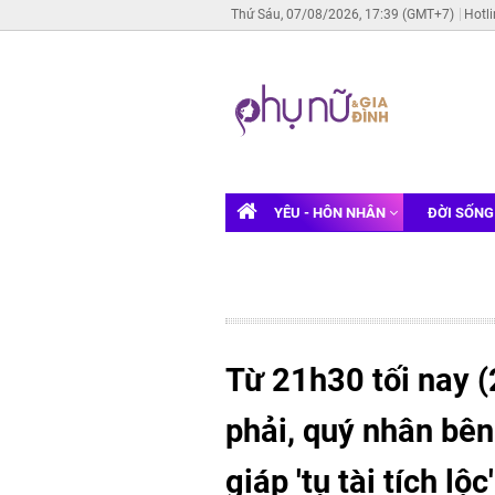
Thứ Sáu, 07/08/2026, 17:39 (GMT+7)
Hotl
YÊU - HÔN NHÂN
ĐỜI SỐN
Từ 21h30 tối nay (
phải, quý nhân bên 
giáp 'tụ tài tích l