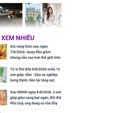
Dĩnh
 Nữ công nhân
Đỗ Mỹ Linh hé lộ góc
 XEM NHIỀU
trên đường đi
bếp chill của nhà mới -
rong khu công
cạnh biệt thự bầu Hiển
Giá vàng hôm nay, ngày
Sóng Thần
7/8/2026: Quay đầu giảm
nhưng vẫn cao hơn thế giới trên
7 triệu đồng
Tử vi thứ Bảy 8/8/2026 ocủa 12
con giáp: Dần - Dậu sự nghiệp
hưng thịnh, tiền tài tăng vọt,
Mão - Thân công việc bất trắc,
tiền mất tật mang
Sau 00h00 ngày 8/8/2026, 3 con
00 ngày
giáp giàu sang bạt ngàn, đổi đời
, 3 con giáp
Phú Quý, ung dung có của đầy
g bạt ngàn,
nhà, ngày càng hưng thịnh sung
Phú Quý, ung