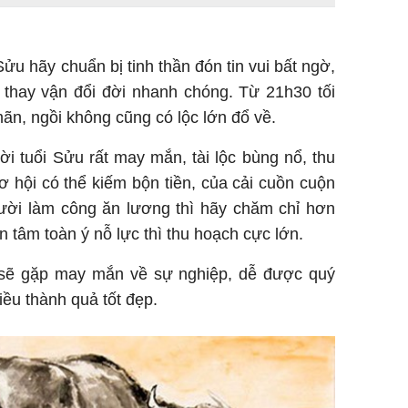
i Sửu hãy chuẩn bị tinh thần đón tin vui bất ngờ,
 thay vận đổi đời nhanh chóng. Từ 21h30 tối
ãn, ngồi không cũng có lộc lớn đổ về.
ười tuổi Sửu rất may mắn, tài lộc bùng nổ, thu
ơ hội có thể kiếm bộn tiền, của cải cuồn cuộn
gười làm công ăn lương thì hãy chăm chỉ hơn
àn tâm toàn ý nỗ lực thì thu hoạch cực lớn.
Sửu sẽ gặp may mắn về sự nghiệp, dễ được quý
iều thành quả tốt đẹp.