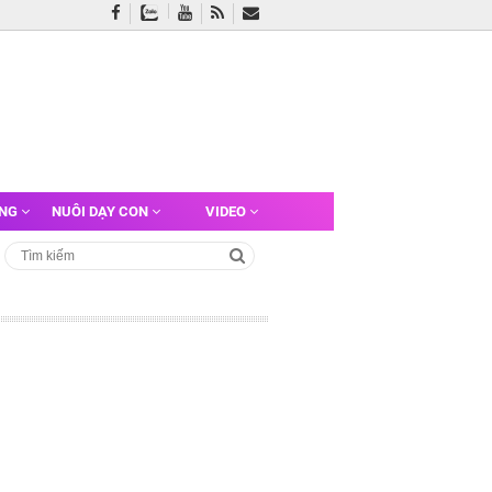
ỠNG
NUÔI DẠY CON
VIDEO