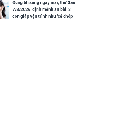
túc
của đầy nhà,
Đúng 6h sáng ngày mai, thứ Sáu
g hưng thịnh
7/8/2026, định mệnh an bài, 3
con giáp vận trình như 'cá chép
hóa rồng', giàu có lên bất chấp,
số đỏ chót như son