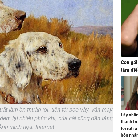
Con gái
tâm điể
uất làm ăn thuận lợi, tiền tài bao vây, vận may
Lấy nhầm
 đem lại nhiều phúc khí, của cải cũng dần tăng
thành trụ
 Ảnh minh họa: Internet
tôi rút r
hôn nhâ