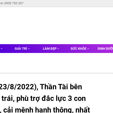
ine: 0909 750 307
G
GIẢI TRÍ
LÀM ĐẸP
SỨC KHỎE
DINH DƯ
23/8/2022), Thần Tài bên
trái, phù trợ đắc lực 3 con
ộc', cải mệnh hanh thông, nhất