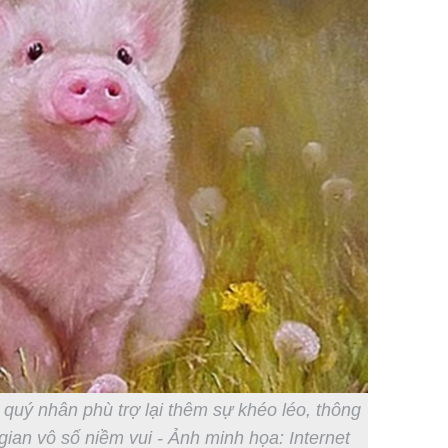
quý nhân phù trợ lại thêm sự khéo léo, thông
gian vô số niềm vui - Ảnh minh họa: Internet