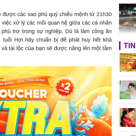
 được các sao phú quý chiếu mệnh từ 21h30
ng việc xử lý các mối quan hệ giữa các cá nhân
phù trợ trong sự nghiệp. Dù là làm công ăn
, tuổi Hợi hãy chuẩn bị để phát huy hết khả
TP.HCM:
TIN
 và tài lộc của bạn sẽ được nâng lên một tầm
tử vong 
làm về t
nghiệp 
Sau 00h
8/8/2026
giàu san
đổi đời 