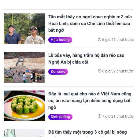
Tận mắt thấy cơ ngơi chục nghìn m2 của
Hoài Linh, danh ca Chế Linh thốt lên câu
bất ngờ
6 giờ 47 phút trước
Hậu trường
Lũ bủa vây, hàng trăm hộ dân rẻo cao
Nghệ An bị chia cắt
6 giờ 59 phút trước
Đời sống
Đây là loại quả chợ nào ở Việt Nam cũng
có, ăn vào mang lại nhiều công dụng bất
ngờ
7 giờ 21 phút trước
Dinh dưỡng
Đã tìm thấy một trong 3 cô gái bị sóng