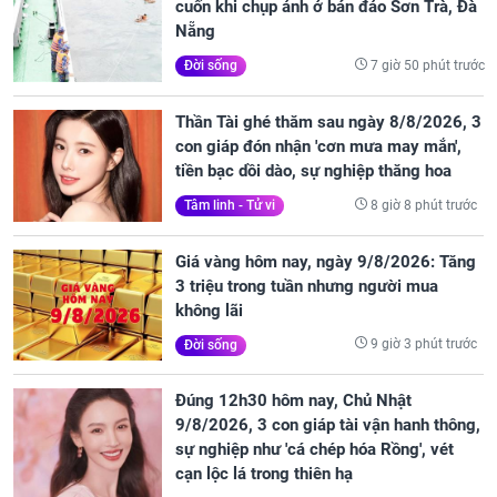
cuốn khi chụp ảnh ở bán đảo Sơn Trà, Đà
Nẵng
7 giờ 50 phút trước
Đời sống
Thần Tài ghé thăm sau ngày 8/8/2026, 3
con giáp đón nhận 'cơn mưa may mắn',
tiền bạc dồi dào, sự nghiệp thăng hoa
8 giờ 8 phút trước
Tâm linh - Tử vi
Giá vàng hôm nay, ngày 9/8/2026: Tăng
3 triệu trong tuần nhưng người mua
không lãi
9 giờ 3 phút trước
Đời sống
Đúng 12h30 hôm nay, Chủ Nhật
9/8/2026, 3 con giáp tài vận hanh thông,
sự nghiệp như 'cá chép hóa Rồng', vét
cạn lộc lá trong thiên hạ