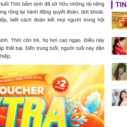
TIN
 tuổi Thìn bẩm sinh đã sở hữu những tài năng
Triệu Lộ
ông rộng lại hành động quyết đoán, dứt khoát.
phá khỏi
tiếp, biết cách đoàn kết mọi người trong hội
inh. Thời còn trẻ, họ hơi cao ngạo. Điều này
p thất bại. Đến trung tuổi, người tuổi này dần
hiệp.
Thường x
nấm sợi d
sẽ nhận 
bất ngờ!