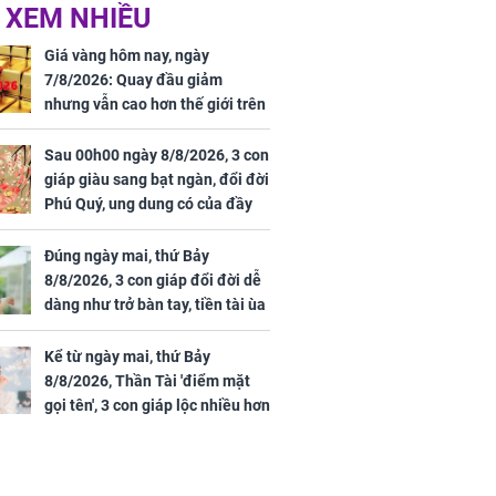
 XEM NHIỀU
 Tư muốn bứt
NÓNG: Bộ Y tế chưa
 vùng an toàn
cấp phép cho sản
Giá vàng hôm nay, ngày
phẩm làm đẹp từ tế
7/8/2026: Quay đầu giảm
bào gốc người
nhưng vẫn cao hơn thế giới trên
7 triệu đồng
Sau 00h00 ngày 8/8/2026, 3 con
giáp giàu sang bạt ngàn, đổi đời
Phú Quý, ung dung có của đầy
uyên ăn loại
nhà, ngày càng hưng thịnh sung
ai này, cơ thể
túc
Đúng ngày mai, thứ Bảy
được 4 lợi ích
8/8/2026, 3 con giáp đổi đời dễ
dàng như trở bàn tay, tiền tài ùa
tới, ngồi không lộc cũng đến,
phú quý theo tới già
Kể từ ngày mai, thứ Bảy
8/8/2026, Thần Tài 'điểm mặt
gọi tên', 3 con giáp lộc nhiều hơn
sông, tài vận sáng như trăng
Rằm, chính thức hết khổ