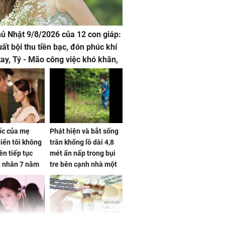
hủ Nhật 9/8/2026 của 12 con giáp:
uất bội thu tiền bạc, đón phúc khí
tay, Tý - Mão công việc khó khăn,
 đội nón ra đi
sốc của mẹ
Phát hiện và bắt sống
iến tôi không
trăn khổng lồ dài 4,8
ên tiếp tục
mét ẩn nấp trong bụi
n nhân 7 năm
tre bên cạnh nhà một
 không
cụ bà