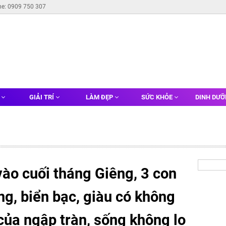
ne: 0909 750 307
G
GIẢI TRÍ
LÀM ĐẸP
SỨC KHỎE
DINH DƯ
ào cuối tháng Giêng, 3 con
ng, biển bạc, giàu có không
 của ngập tràn, sống không lo