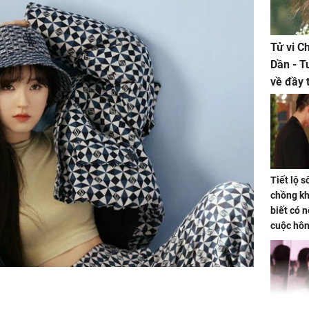
Tử vi C
Dần - T
về đầy 
tiền bạc
Tiết lộ 
chồng kh
biết có n
cuộc hô
nữa hay