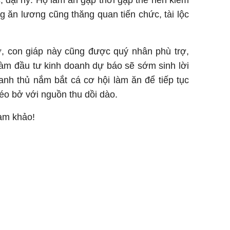
, đại hỷ. Họ làm ăn gặp thời gặp thế nên kiếm
 ăn lương cũng thăng quan tiến chức, tài lộc
ở, con giáp này cũng được quý nhân phù trợ,
làm đầu tư kinh doanh dự báo sẽ sớm sinh lời
ranh thủ nắm bắt cá cơ hội làm ăn để tiếp tục
o bở với nguồn thu dồi dào.
ham khảo!