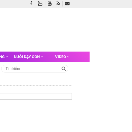
ỠNG
NUÔI DẠY CON
VIDEO