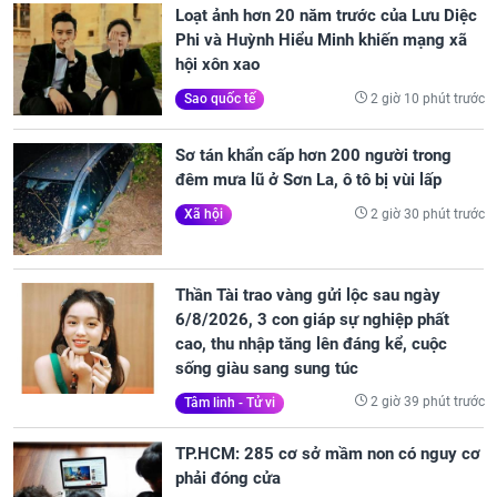
Loạt ảnh hơn 20 năm trước của Lưu Diệc
Phi và Huỳnh Hiểu Minh khiến mạng xã
hội xôn xao
2 giờ 10 phút trước
Sao quốc tế
Sơ tán khẩn cấp hơn 200 người trong
đêm mưa lũ ở Sơn La, ô tô bị vùi lấp
2 giờ 30 phút trước
Xã hội
Thần Tài trao vàng gửi lộc sau ngày
6/8/2026, 3 con giáp sự nghiệp phất
cao, thu nhập tăng lên đáng kể, cuộc
sống giàu sang sung túc
2 giờ 39 phút trước
Tâm linh - Tử vi
TP.HCM: 285 cơ sở mầm non có nguy cơ
phải đóng cửa