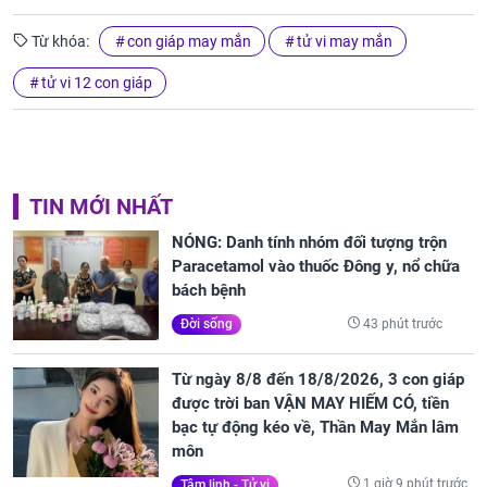
Từ khóa:
con giáp may mắn
tử vi may mắn
tử vi 12 con giáp
TIN MỚI NHẤT
NÓNG: Danh tính nhóm đối tượng trộn
Paracetamol vào thuốc Đông y, nổ chữa
bách bệnh
43 phút trước
Đời sống
Từ ngày 8/8 đến 18/8/2026, 3 con giáp
được trời ban VẬN MAY HIẾM CÓ, tiền
bạc tự động kéo về, Thần May Mắn lâm
môn
1 giờ 9 phút trước
Tâm linh - Tử vi