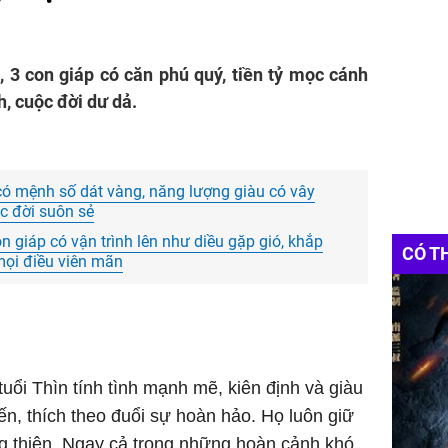
, 3 con giáp có căn phú quý, tiền tỷ mọc cánh
h, cuộc đời dư dả.
có mệnh số dát vàng, năng lượng giàu có vây
c đời suôn sẻ
n giáp có vận trình lên như diều gặp gió, khắp
CÓ T
 mọi điều viên mãn
uổi Thìn tính tình mạnh mẽ, kiên định và giàu
iến, thích theo đuổi sự hoàn hảo. Họ luôn giữ
g thiện. Ngay cả trong những hoàn cảnh khó