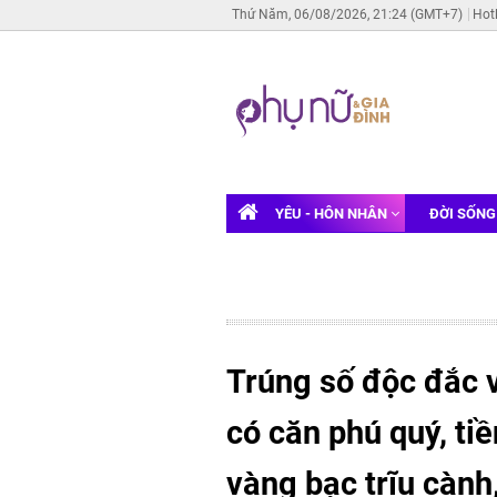
Thứ Năm, 06/08/2026, 21:24 (GMT+7)
Hot
YÊU - HÔN NHÂN
ĐỜI SỐN
Trúng số độc đắc v
có căn phú quý, ti
vàng bạc trĩu cành