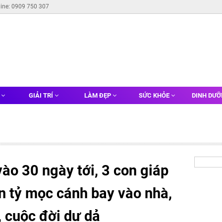
line: 0909 750 307
G
GIẢI TRÍ
LÀM ĐẸP
SỨC KHỎE
DINH DƯ
ào 30 ngày tới, 3 con giáp
ền tỷ mọc cánh bay vào nhà,
, cuộc đời dư dả