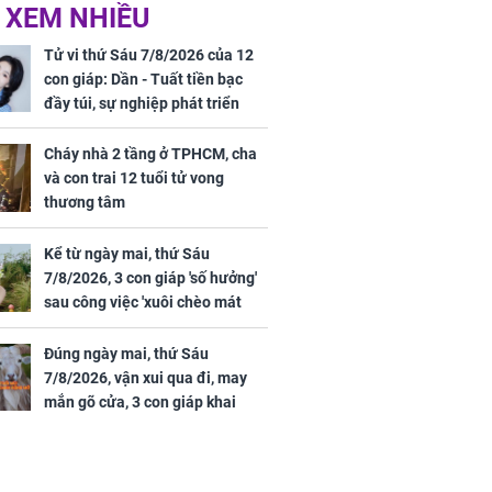
ức khỏe và
Cháy nhà 2 tầng ở
 XEM NHIỀU
 dụng đúng
TPHCM, cha và con
 hạt bình dân
trai 12 tuổi tử vong
Tử vi thứ Sáu 7/8/2026 của 12
thương tâm
con giáp: Dần - Tuất tiền bạc
đầy túi, sự nghiệp phát triển
hưng thịnh, Mão - Thân tài lộc
ảm đạm, mọi sự khó thành công
Cháy nhà 2 tầng ở TPHCM, cha
mỹ mãn
và con trai 12 tuổi tử vong
ng nam diễn
thương tâm
 ngữ gây phản
c khi than
Kể từ ngày mai, thứ Sáu
7/8/2026, 3 con giáp 'số hưởng'
sau công việc 'xuôi chèo mát
mái', tiền tài 'thu về như nước',
tình duyên viên mãn
Đúng ngày mai, thứ Sáu
7/8/2026, vận xui qua đi, may
mắn gõ cửa, 3 con giáp khai
thông vận mệnh, tiền nhiều vô
kể, phước lộc đầy nhà, trúng số
độc đắc