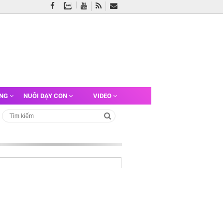
ỠNG
NUÔI DẠY CON
VIDEO