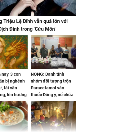
g Triệu Lệ Dĩnh vẫn quá lớn với
ịch Đình trong 'Cửu Môn'
nay, 3 con
NÓNG: Danh tính
ẩn bị nghênh
nhóm đối tượng trộn
, tài vận
Paracetamol vào
ng, lên hương
thuốc Đông y, nổ chữa
g hóa Phượng,
bách bệnh
 may mắn về