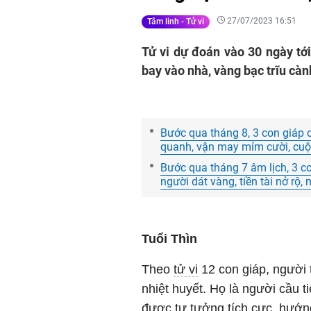
27/07/2023 16:51
Tâm linh - Tử vi
Tử vi dự đoán vào 30 ngày tới
bay vào nhà, vàng bạc trĩu càn
Bước qua tháng 8, 3 con giáp 
quanh, vận may mỉm cười, cuộ
Bước qua tháng 7 âm lịch, 3 co
người dát vàng, tiền tài nở rộ,
Tuổi Thìn
Theo
tử vi
12 con giáp, người t
nhiệt huyết. Họ là người cầu t
được tư tưởng tích cực, hướn