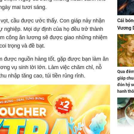
 ngày mai tươi sáng.
g vọt, cầu được ước thấy. Con giáp này nhận
Cái bón
Vương D
sự nghiệp. Mọi dự định của họ đều trở thành
 làm công ăn lương sẽ được giao những nhiệm
oi trọng và đề bạt.
m được nguồn hàng tốt, gặp được bạn làm ăn
ơng vụ sinh lời lớn. Làm việc chăm chỉ, nỗ
Qua đêm 
hu nhập tăng cao, túi tiền rủng rỉnh.
giáp chu
đón hỷ sự
hanh thô
hóa Rồn
gom hết
nhà