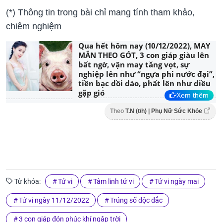
(*) Thông tin trong bài chỉ mang tính tham khảo,
chiêm nghiệm
Qua hết hôm nay (10/12/2022), MAY
MẮN THEO GÓT, 3 con giáp giàu lên
bất ngờ, vận may tăng vọt, sự
nghiệp lên như “ngựa phi nước đại”,
tiền bạc dồi dào, phất lên như diều
gặp gió
Xem thêm
Theo
T.N (t/h) | Phụ Nữ Sức Khỏe
Từ khóa:
Tử vi
Tâm linh tử vi
Tử vi ngày mai
Tử vi ngày 11/12/2022
Trúng số độc đắc
3 con giáp đón phúc khí ngập trời