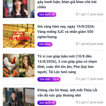
gây tranh luận, khán giả khen chê trái
chiều
1 giờ 17 phút trước
Sao quốc tế
Giá vàng hôm nay, ngày 10/8/2026:
Vàng miếng SJC và nhẫn giảm 500
nghìn/lượng
1 giờ 40 phút trước
Đời sống
Tử vi con giáp tuần mới (10/8 đến
16/8/2026), 3 con giáp giàu có chạm
đỉnh, cuộc đời êm ấm, Phú Quý hơn
người, Tài Lộc tươi sáng
2 giờ 17 phút trước
Tâm linh - Tử vi
Không cần lời thoại, ánh mắt Thừa Lỗi
vẫn đủ sức gây thương nhớ
2 giờ 27 phút trước
Sao quốc tế