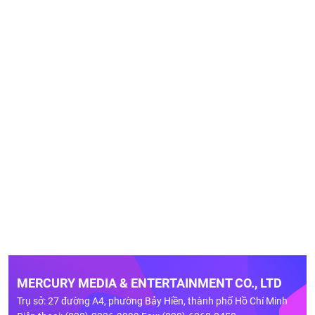
MERCURY MEDIA & ENTERTAINMENT CO., LTD
Trụ sở: 27 đường A4, phường Bảy Hiền, thành phố Hồ Chí Minh