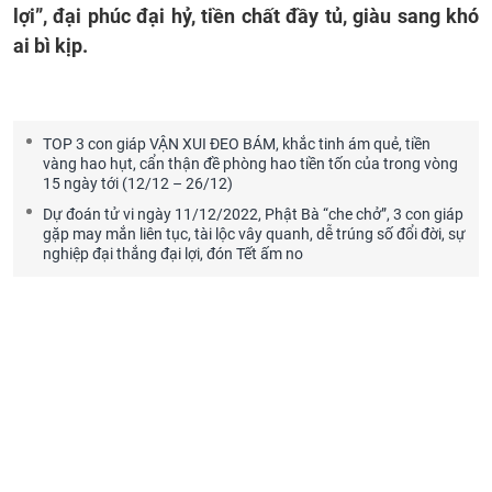
lợi”, đại phúc đại hỷ, tiền chất đầy tủ, giàu sang khó
ai bì kịp.
TOP 3 con giáp VẬN XUI ĐEO BÁM, khắc tinh ám quẻ, tiền
vàng hao hụt, cẩn thận đề phòng hao tiền tốn của trong vòng
15 ngày tới (12/12 – 26/12)
Dự đoán tử vi ngày 11/12/2022, Phật Bà “che chở”, 3 con giáp
gặp may mắn liên tục, tài lộc vây quanh, dễ trúng số đổi đời, sự
nghiệp đại thắng đại lợi, đón Tết ấm no