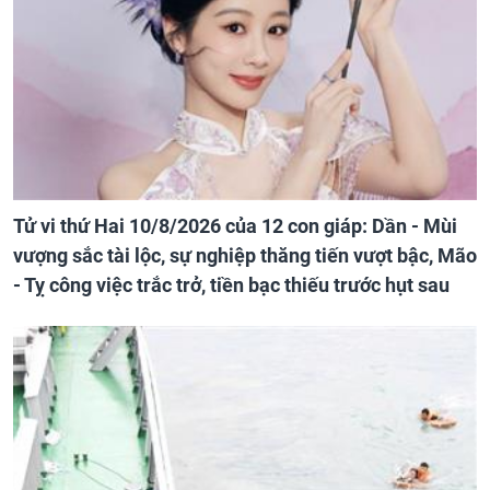
Tử vi thứ Hai 10/8/2026 của 12 con giáp: Dần - Mùi
vượng sắc tài lộc, sự nghiệp thăng tiến vượt bậc, Mão
- Tỵ công việc trắc trở, tiền bạc thiếu trước hụt sau