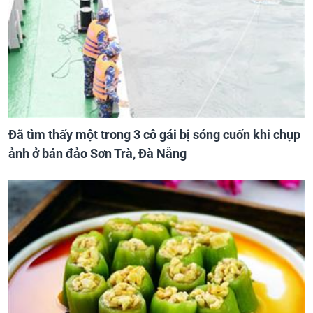
Đã tìm thấy một trong 3 cô gái bị sóng cuốn khi chụp
ảnh ở bán đảo Sơn Trà, Đà Nẵng