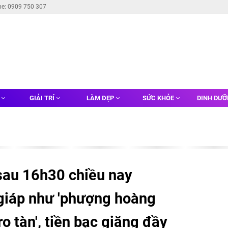
ne: 0909 750 307
G
GIẢI TRÍ
LÀM ĐẸP
SỨC KHỎE
DINH DƯ
sau 16h30 chiều nay
 giáp như 'phượng hoàng
o tàn', tiền bạc giăng đầy