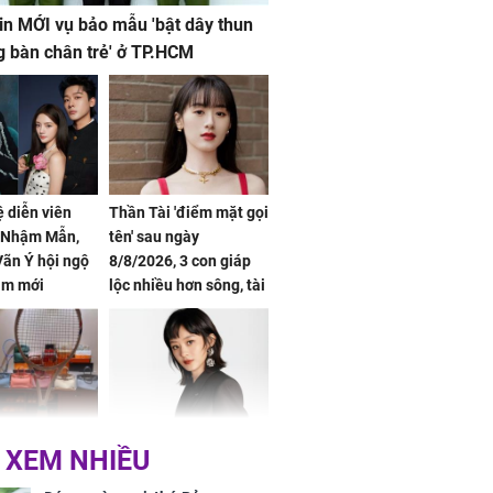
in MỚI vụ bảo mẫu 'bật dây thun
g bàn chân trẻ' ở TP.HCM
ệ diễn viên
Thần Tài 'điểm mặt gọi
, Nhậm Mẫn,
tên' sau ngày
ãn Ý hội ngộ
8/8/2026, 3 con giáp
im mới
lộc nhiều hơn sông, tài
vận sáng như trăng
Rằm, chính thức hết
khổ
Phương Thúy:
Triệu Lệ Dĩnh liên tiếp
 XEM NHIỀU
ệu theo "lô",
được Kim Ưng ưu ái,