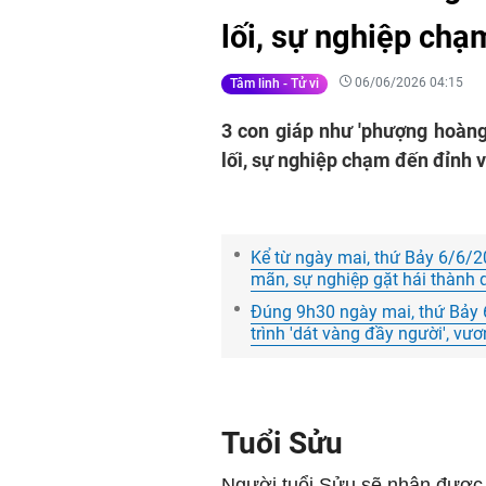
lối, sự nghiệp chạ
06/06/2026 04:15
Tâm linh - Tử vi
3 con giáp như 'phượng hoàng 
lối, sự nghiệp chạm đến đỉnh 
Kể từ ngày mai, thứ Bảy 6/6/202
mãn, sự nghiệp gặt hái thành
Đúng 9h30 ngày mai, thứ Bảy 
trình 'dát vàng đầy người', vươ
Tuổi Sửu
Người tuổi Sửu sẽ nhận được 