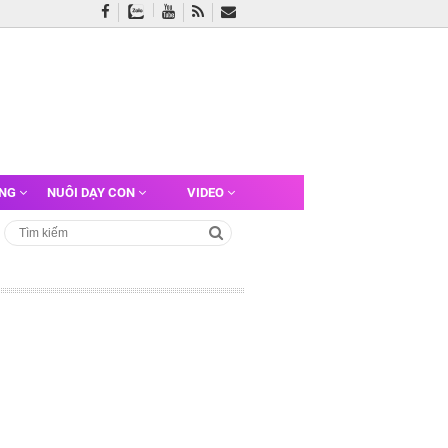
ỠNG
NUÔI DẠY CON
VIDEO