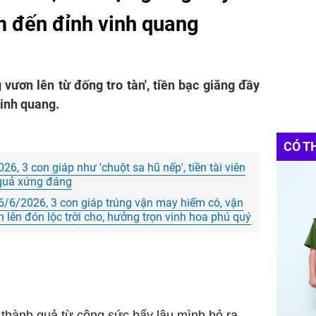
m đến đỉnh vinh quang
vươn lên từ đống tro tàn', tiền bạc giăng đầy
vinh quang.
CÓ T
6, 3 con giáp như 'chuột sa hũ nếp', tiền tài viên
 quả xứng đáng
6/6/2026, 3 con giáp trúng vận may hiếm có, vận
n lên đón lộc trời cho, hưởng trọn vinh hoa phú quý
thành quả từ công sức bấy lâu mình bỏ ra,