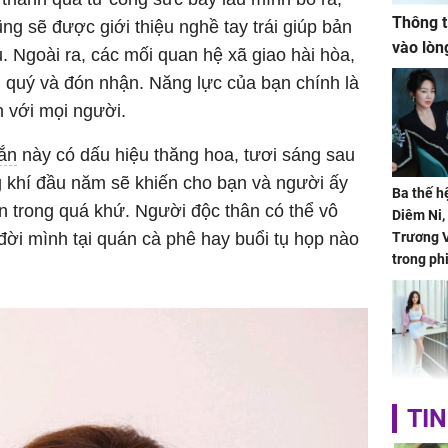
Thông t
ũng sẽ được giới thiệu nghề tay trái giúp bản
vào lòn
 Ngoài ra, các mối quan hệ xã giao hài hòa,
 quý và đón nhận. Năng lực của bạn chính là
in với mọi người.
ắn
này có dấu hiệu thăng hoa, tươi sáng sau
 khí đầu năm sẽ khiến cho bạn và người ấy
Ba thế h
ồn trong quá khứ. Người độc thân có thể vô
Diêm Ni
ời mình tại quán cà phê hay buổi tụ họp nào
Trương V
trong ph
HH Mai 
TIN
Mua đồ hi