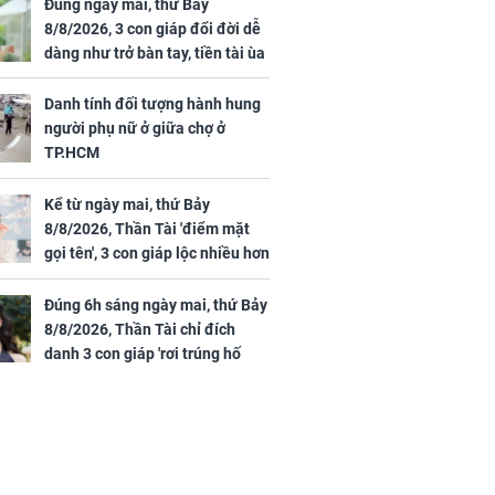
gái biệt thự
đãi ngộ đặc biệt gây
Đúng ngày mai, thứ Bảy
ong "nốt nhạc"
chú ý
8/8/2026, 3 con giáp đổi đời dễ
dàng như trở bàn tay, tiền tài ùa
tới, ngồi không lộc cũng đến,
phú quý theo tới già
Danh tính đối tượng hành hung
người phụ nữ ở giữa chợ ở
h đối tượng
TP.HCM
ng người phụ
a chợ ở
Kể từ ngày mai, thứ Bảy
8/8/2026, Thần Tài 'điểm mặt
gọi tên', 3 con giáp lộc nhiều hơn
sông, tài vận sáng như trăng
Rằm, chính thức hết khổ
Đúng 6h sáng ngày mai, thứ Bảy
8/8/2026, Thần Tài chỉ đích
danh 3 con giáp 'rơi trúng hố
vàng', tiền bạc ùa về nhà 'như lũ
cuốn', vươn mình thành đại gia
trong phút chốc