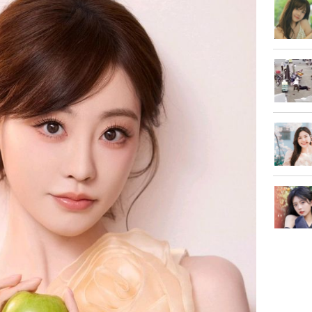
tặng em 
120 tỷ tr
Danh tín
hành hu
nữ ở giữ
TP.HCM