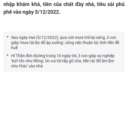
nhập khấm khá, tiền của chất đầy nhà, tiêu xài phủ
phê vào ngày 5/12/2022.
Sau ngày mai (5/12/2022), qua cơn mưa trời lại sáng, 3 con
giáp 'mưa tài lộc đổ ập xuống', công việc thuận lợi, tình tiền đề
huề
Hỉ Thần đón đường trong 10 ngày tới, 3 con giáp sự nghiệp
'bứt tốc như Rồng', tin vui tới tấp gõ cửa, tiền tài 'đổ ầm ầm
như thác' vào nhà