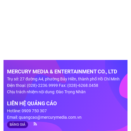
MERCURY MEDIA & ENTERTAINMENT CO., LTD
Trụ sở: 27 đường A4, phường Bảy Hiền, thành phố Hồ Chí Minh
Điện thoại: (028)-2236.9999 Fax: (028)-6268.0458
Chịu trách nhiệm nội dung: Đào Trọng Nhân
LIÊN HỆ QUẢNG CÁO
Hotline: 0909 750 307
Email:
quangcao@mercurymedia.com.vn
BẢNG GIÁ