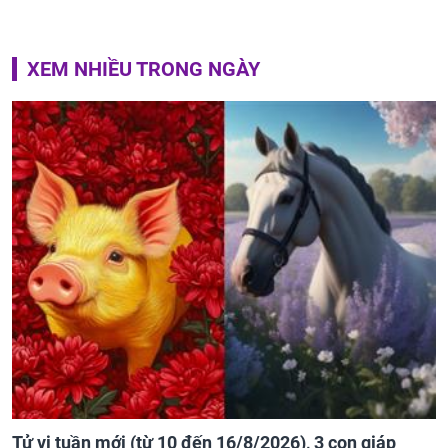
XEM NHIỀU TRONG NGÀY
Tử vi tuần mới (từ 10 đến 16/8/2026), 3 con giáp