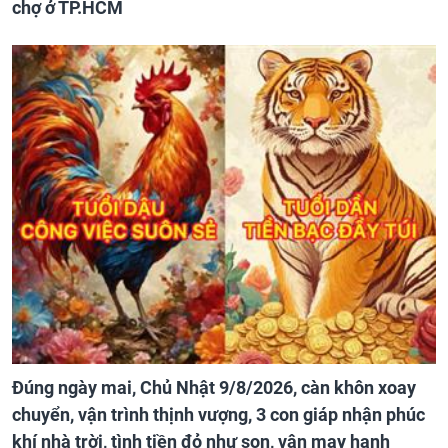
chợ ở TP.HCM
Đúng ngày mai, Chủ Nhật 9/8/2026, càn khôn xoay
chuyển, vận trình thịnh vượng, 3 con giáp nhận phúc
khí nhà trời, tình tiền đỏ như son, vận may hanh