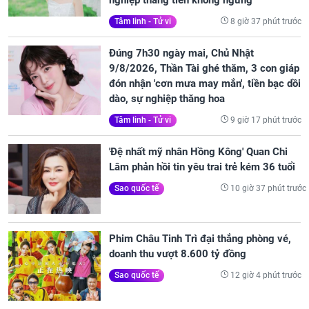
nghiệp thăng tiến không ngừng
8 giờ 37 phút trước
Tâm linh - Tử vi
Đúng 7h30 ngày mai, Chủ Nhật
9/8/2026, Thần Tài ghé thăm, 3 con giáp
đón nhận 'cơn mưa may mắn', tiền bạc dồi
dào, sự nghiệp thăng hoa
9 giờ 17 phút trước
Tâm linh - Tử vi
'Đệ nhất mỹ nhân Hồng Kông' Quan Chi
Lâm phản hồi tin yêu trai trẻ kém 36 tuổi
10 giờ 37 phút trước
Sao quốc tế
Phim Châu Tinh Trì đại thắng phòng vé,
doanh thu vượt 8.600 tỷ đồng
12 giờ 4 phút trước
Sao quốc tế