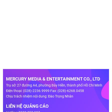
MERCURY MEDIA & ENTERTAINMENT CO., LTD
Trụ sở: 27 đường A4, phường Bảy Hiền, thành phố Hồ Chí Minh
Điện thoại: (028)-2236.9999 Fax: (028)-6268.0458
Chịu trách nhiệm nội dung: Đào Trọng Nhân
LIÊN HỆ QUẢNG CÁO