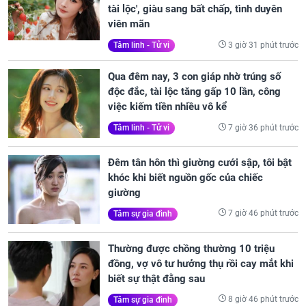
tài lộc', giàu sang bất chấp, tình duyên
viên mãn
3 giờ 31 phút trước
Tâm linh - Tử vi
Qua đêm nay, 3 con giáp nhờ trúng số
độc đắc, tài lộc tăng gấp 10 lần, công
việc kiếm tiền nhiều vô kể
7 giờ 36 phút trước
Tâm linh - Tử vi
Đêm tân hôn thì giường cưới sập, tôi bật
khóc khi biết nguồn gốc của chiếc
giường
7 giờ 46 phút trước
Tâm sự gia đình
Thường được chồng thường 10 triệu
đồng, vợ vô tư hưởng thụ rồi cay mắt khi
biết sự thật đằng sau
8 giờ 46 phút trước
Tâm sự gia đình