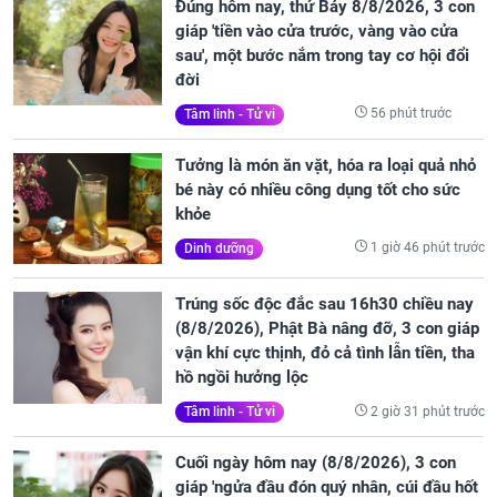
Đúng hôm nay, thứ Bảy 8/8/2026, 3 con
giáp 'tiền vào cửa trước, vàng vào cửa
sau', một bước nắm trong tay cơ hội đổi
đời
56 phút trước
Tâm linh - Tử vi
Tưởng là món ăn vặt, hóa ra loại quả nhỏ
bé này có nhiều công dụng tốt cho sức
khỏe
1 giờ 46 phút trước
Dinh dưỡng
Trúng sốc độc đắc sau 16h30 chiều nay
(8/8/2026), Phật Bà nâng đỡ, 3 con giáp
vận khí cực thịnh, đỏ cả tình lẫn tiền, tha
hồ ngồi hưởng lộc
2 giờ 31 phút trước
Tâm linh - Tử vi
Cuối ngày hôm nay (8/8/2026), 3 con
giáp 'ngửa đầu đón quý nhân, cúi đầu hốt