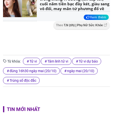
cuối năm tiền bạc đầy két, giàu sang
vô đối, may mắn tứ phương đổ về
Xem thêm
Theo
T.N (t/h) | Phụ Nữ Sức Khỏe
Từ khóa:
Tử vi
Tâm linh tử vi
Tử vi dự báo
đúng 16h30 ngày mai (20/10)
ngày mai (20/10)
Trúng số độc đắc
TIN MỚI NHẤT