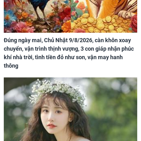
Đúng ngày mai, Chủ Nhật 9/8/2026, càn khôn xoay
chuyển, vận trình thịnh vượng, 3 con giáp nhận phúc
khí nhà trời, tình tiền đỏ như son, vận may hanh
thông