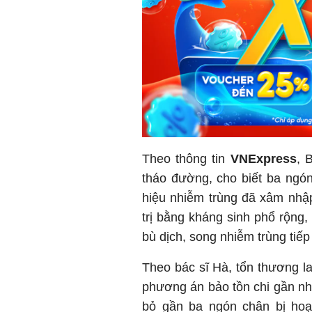
Theo thông tin
VNExpress
, 
tháo đường, cho biết ba ngó
hiệu nhiễm trùng đã xâm nhậ
trị bằng kháng sinh phổ rộng,
bù dịch, song nhiễm trùng tiếp
Theo bác sĩ Hà, tổn thương l
phương án bảo tồn chi gần như
bỏ gần ba ngón chân bị hoạ