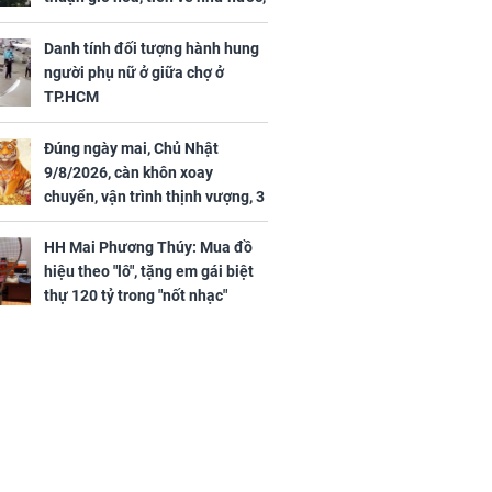
bạc vàng dư dả, Phú Quý Vinh
Hoa, vận trình khai sáng
Danh tính đối tượng hành hung
người phụ nữ ở giữa chợ ở
TP.HCM
Đúng ngày mai, Chủ Nhật
9/8/2026, càn khôn xoay
chuyển, vận trình thịnh vượng, 3
con giáp nhận phúc khí nhà trời,
tình tiền đỏ như son, vận may
HH Mai Phương Thúy: Mua đồ
hanh thông
hiệu theo "lô", tặng em gái biệt
thự 120 tỷ trong "nốt nhạc"