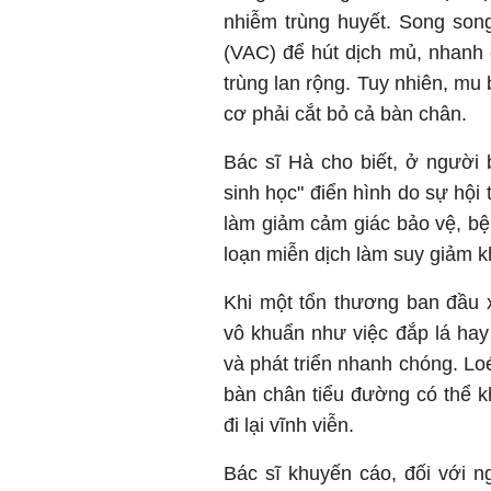
nhiễm trùng huyết. Song so
(VAC) để hút dịch mủ, nhanh
trùng lan rộng. Tuy nhiên, mu
cơ phải cắt bỏ cả bàn chân.
Bác sĩ Hà cho biết, ở người
sinh học" điển hình do sự hội 
làm giảm cảm giác bảo vệ, b
loạn miễn dịch làm suy giảm k
Khi một tổn thương ban đầu x
vô khuẩn như việc đắp lá ha
và phát triển nhanh chóng. Loé
bàn chân tiểu đường có thể k
đi lại vĩnh viễn.
Bác sĩ khuyến cáo, đối với 