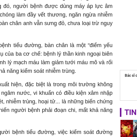
ng đó, người bệnh được dùng máy áp lực âm
 chóng làm đầy vết thương, ngăn ngừa nhiễm
 bàn chân anh vẫn sưng đỏ, chưa loại trừ nguy
 bệnh tiểu đường, bàn chân là một "điểm yếu
tụ của ba cơ chế: bệnh lý thần kinh ngoại biên
ệnh lý mạch máu làm giảm tưới máu mô và rối
hả năng kiểm soát nhiễm trùng.
Bác sĩ 
uất hiện, đặc biệt là trong môi trường không
y ngâm nước, vi khuẩn có điều kiện xâm nhập
t, nhiễm trùng, hoại tử... là những biến chứng
hiến người bệnh phải đoạn chi, mất khả năng
TIN
người bệnh tiểu đường, việc kiểm soát đường