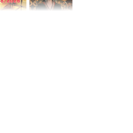
 hôm nay,
'Bách Hoa Sát' vừa kết
/2026: Tăng
thúc, Mạnh Tử Nghĩa
44 triệu
đã vướng tranh luận
ợng
ngày cuối
âm lịch, 3 con
ng phát Tài
 Quý trăm bề,
h Phượng
m trọn cơ
sộ