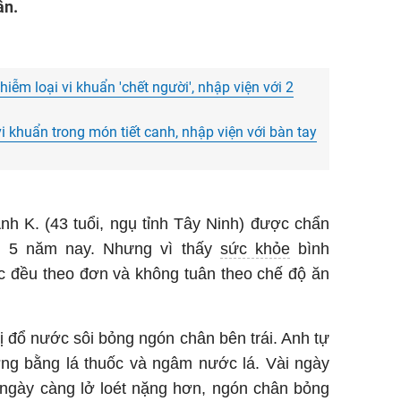
ân.
ễm loại vi khuẩn 'chết người', nhập viện với 2
 khuẩn trong món tiết canh, nhập viện với bàn tay
Anh K. (43 tuổi, ngụ tỉnh Tây Ninh) được chẩn
n 5 năm nay. Nhưng vì thấy
sức khỏe
bình
c đều theo đơn và không tuân theo chế độ ăn
bị đổ nước sôi bỏng ngón chân bên trái. Anh tự
ng bằng lá thuốc và ngâm nước lá. Vài ngày
 ngày càng lở loét nặng hơn, ngón chân bỏng