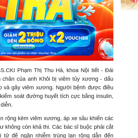
Giá vàng
ngày 8/8
vọt lên 1
đồng/lư
BS.CKI Phạm Thị Thu Hà, khoa Nội tiết - Đái
n chân của anh Khôi bị viêm tủy xương - dấu
p và gây viêm xương. Người bệnh được điều
Trong 4 
 kiểm soát đường huyết tích cực bằng insulin,
tháng 6 
giáp vượ
 diễn.
Lộc, Phú
đổi mện
an rộng kèm viêm xương, áp xe sâu khiến các
Hoàng, ô
 không còn khả thi. Các bác sĩ buộc phải cắt
ngơi đồ 
i tử để ngăn nhiễm trùng lan rộng dẫn đến