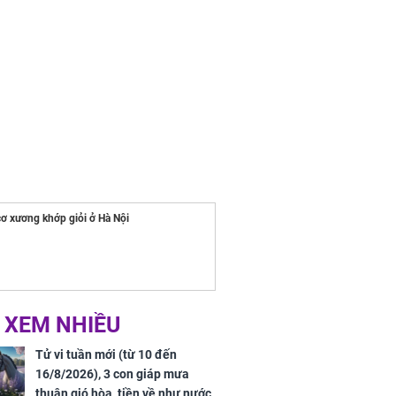
cơ xương khớp giỏi ở Hà Nội
 XEM NHIỀU
Tử vi tuần mới (từ 10 đến
16/8/2026), 3 con giáp mưa
thuận gió hòa, tiền về như nước,