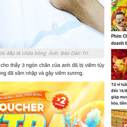
Phim Ch
doanh t
hi đắp lá chữa bỏng. Ảnh: Báo Dân Trí.
 cho thấy 3 ngón chân của anh đã bị viêm tủy
ùng đã xâm nhập và gây viêm xương.
Tử vi tu
đến 16/8
giáp mưa
hòa, tiề
bạc vàng
Quý Vinh
trình kh