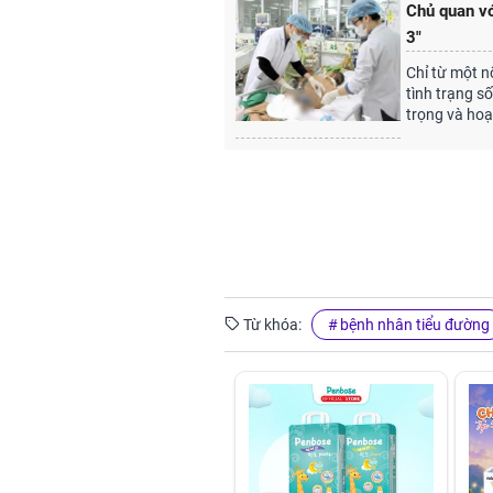
Chủ quan vớ
3"
Chỉ từ một n
tình trạng s
trọng và hoạ
Từ khóa:
bệnh nhân tiểu đường