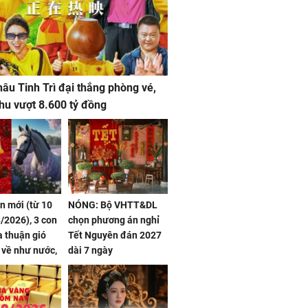
âu Tinh Trì đại thắng phòng vé,
hu vượt 8.600 tỷ đồng
ần mới (từ 10
NÓNG: Bộ VHTT&DL
/2026), 3 con
chọn phương án nghỉ
 thuận gió
Tết Nguyên đán 2027
n về như nước,
dài 7 ngày
 dư dả, Phú
 Hoa, vận
ai sáng