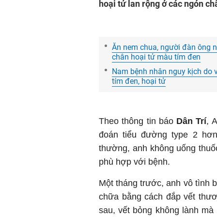
hoại tử lan rộng ở các ngón ch
Ăn nem chua, người đàn ông nhi
chân hoại tử màu tím đen
Nam bệnh nhân nguy kịch do vi
tím đen, hoại tử
Theo thông tin báo
Dân Trí
, 
đoán tiểu đường type 2 hơ
thường, anh không uống thuố
phù hợp với bệnh.
Một tháng trước, anh vô tình 
chữa bằng cách đắp vết thươ
sau, vết bỏng không lành mà