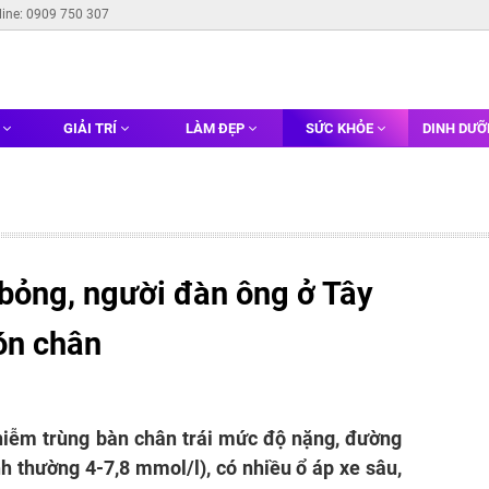
line: 0909 750 307
G
GIẢI TRÍ
LÀM ĐẸP
SỨC KHỎE
DINH DƯ
 bỏng, người đàn ông ở Tây
ón chân
iễm trùng bàn chân trái mức độ nặng, đường
nh thường 4-7,8 mmol/l), có nhiều ổ áp xe sâu,