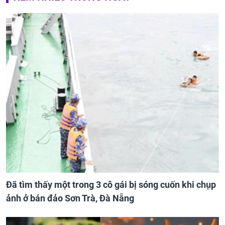
Đã tìm thấy một trong 3 cô gái bị sóng cuốn khi chụp
ảnh ở bán đảo Sơn Trà, Đà Nẵng