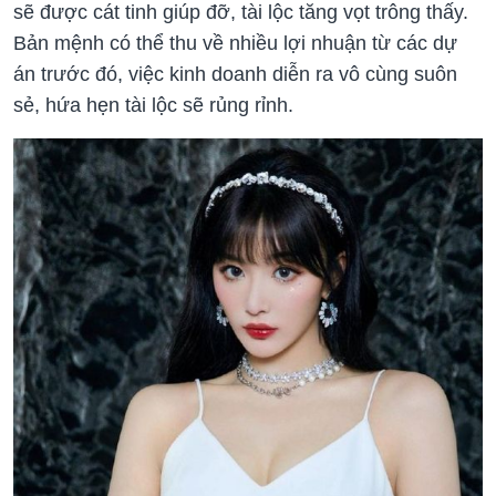
sẽ được cát tinh giúp đỡ, tài lộc tăng vọt trông thấy.
Bản mệnh có thể thu về nhiều lợi nhuận từ các dự
án trước đó, việc kinh doanh diễn ra vô cùng suôn
sẻ, hứa hẹn tài lộc sẽ rủng rỉnh.