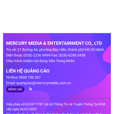
MERCURY MEDIA & ENTERTAINMENT CO., LTD
Trụ sở: 27 đường A4, phường Bảy Hiền, thành phố Hồ Chí Minh
Điện thoại: (028)-2236.9999 Fax: (028)-6268.0458
Chịu trách nhiệm nội dung: Đào Trọng Nhân
LIÊN HỆ QUẢNG CÁO
Hotline: 0909 750 307
Email:
quangcao@mercurymedia.com.vn
BẢNG GIÁ
Giấy phép số 02/GP-TTĐT do Sở Thông Tin và Truyền Thông Tp.HCM
cấp ngày 06/01/2025