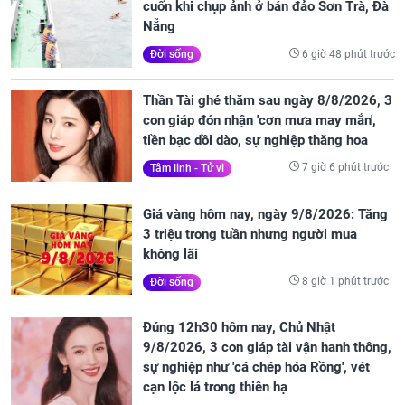
cuốn khi chụp ảnh ở bán đảo Sơn Trà, Đà
Nẵng
6 giờ 48 phút trước
Đời sống
Thần Tài ghé thăm sau ngày 8/8/2026, 3
con giáp đón nhận 'cơn mưa may mắn',
tiền bạc dồi dào, sự nghiệp thăng hoa
7 giờ 6 phút trước
Tâm linh - Tử vi
Giá vàng hôm nay, ngày 9/8/2026: Tăng
3 triệu trong tuần nhưng người mua
không lãi
8 giờ 1 phút trước
Đời sống
Đúng 12h30 hôm nay, Chủ Nhật
9/8/2026, 3 con giáp tài vận hanh thông,
sự nghiệp như 'cá chép hóa Rồng', vét
cạn lộc lá trong thiên hạ