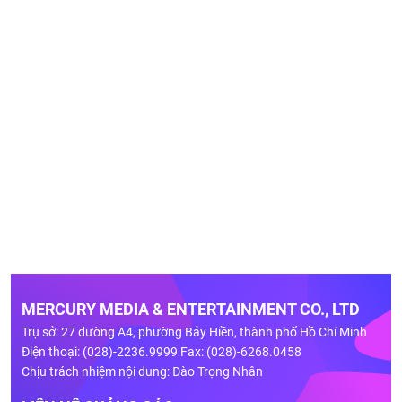
MERCURY MEDIA & ENTERTAINMENT CO., LTD
Trụ sở: 27 đường A4, phường Bảy Hiền, thành phố Hồ Chí Minh
Điện thoại: (028)-2236.9999 Fax: (028)-6268.0458
Chịu trách nhiệm nội dung: Đào Trọng Nhân