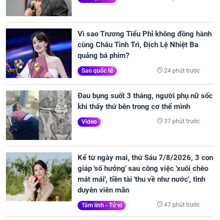
Vì sao Trương Tiểu Phỉ không đồng hành
cùng Châu Tinh Trì, Địch Lệ Nhiệt Ba
quảng bá phim?
24 phút trước
Sao quốc tế
Đau bụng suốt 3 tháng, người phụ nữ sốc
khi thấy thứ bên trong cơ thể mình
37 phút trước
Video
Kể từ ngày mai, thứ Sáu 7/8/2026, 3 con
giáp 'số hưởng' sau công việc 'xuôi chèo
mát mái', tiền tài 'thu về như nước', tình
duyên viên mãn
47 phút trước
Tâm linh - Tử vi