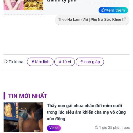
Xem thêm
Theo
Hạ Lam (t/h) | Phụ Nữ Sức Khỏe
Từ khóa:
tâm linh
tử vi
con giáp
TIN MỚI NHẤT
Thấy con gái chưa chào đời mỉm cười
trong lúc siêu âm khiến cha mẹ vô cùng
xúc động
1 giờ 35 phút trước
Video