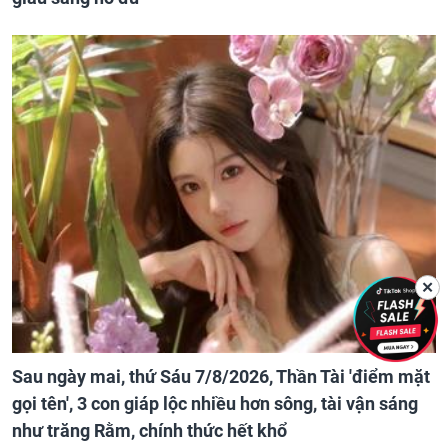
✕
Sau ngày mai, thứ Sáu 7/8/2026, Thần Tài 'điểm mặt
gọi tên', 3 con giáp lộc nhiều hơn sông, tài vận sáng
như trăng Rằm, chính thức hết khổ