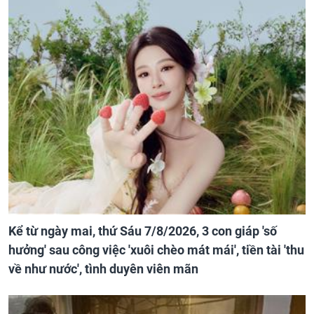
Kể từ ngày mai, thứ Sáu 7/8/2026, 3 con giáp 'số
hưởng' sau công việc 'xuôi chèo mát mái', tiền tài 'thu
về như nước', tình duyên viên mãn