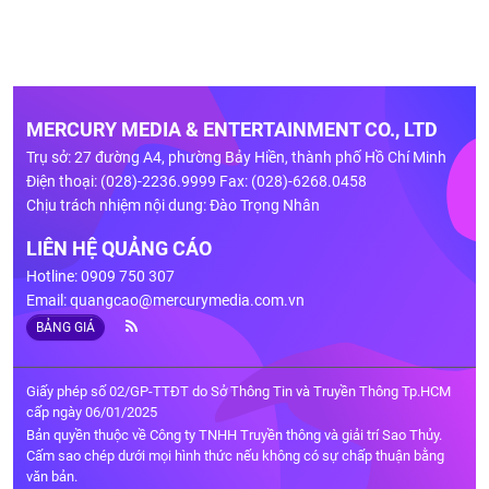
MERCURY MEDIA & ENTERTAINMENT CO., LTD
Trụ sở: 27 đường A4, phường Bảy Hiền, thành phố Hồ Chí Minh
Điện thoại: (028)-2236.9999 Fax: (028)-6268.0458
Chịu trách nhiệm nội dung: Đào Trọng Nhân
LIÊN HỆ QUẢNG CÁO
Hotline: 0909 750 307
Email:
quangcao@mercurymedia.com.vn
BẢNG GIÁ
Giấy phép số 02/GP-TTĐT do Sở Thông Tin và Truyền Thông Tp.HCM
cấp ngày 06/01/2025
Bản quyền thuộc về Công ty TNHH Truyền thông và giải trí Sao Thủy.
Cấm sao chép dưới mọi hình thức nếu không có sự chấp thuận bằng
văn bản.