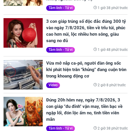
1 giờ 38 phút trước
Tâm linh - Tử vi
3 con giáp trúng số độc đắc đúng 300 tỷ
vào ngày 7/8/2026, tiền về trĩu túi, phúc
cao hơn núi, lộc nhiều hơn sông, giàu
sang no đủ
1 giờ 48 phút trước
Tâm linh - Tử vi
Vừa mở nắp ca-pô, người đàn ông sốc
khi phát hiện trăn "khủng" đang cuộn tròn
trong khoang động cơ
2 giờ 8 phút trước
Video
Đúng 20h hôm nay, ngày 7/8/2026, 3
con giáp "đu đỉnh" vận may, tiền bạc về
ngập lối, đón lộc ấm no, tình tiền viên
mãn
2 giờ 38 phút trước
Tâm linh - Tử vi