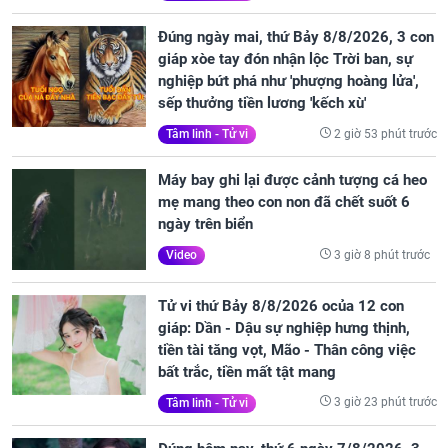
Đúng ngày mai, thứ Bảy 8/8/2026, 3 con
giáp xòe tay đón nhận lộc Trời ban, sự
nghiệp bứt phá như 'phượng hoàng lửa',
sếp thưởng tiền lương 'kếch xù'
2 giờ 53 phút trước
Tâm linh - Tử vi
Máy bay ghi lại được cảnh tượng cá heo
mẹ mang theo con non đã chết suốt 6
ngày trên biển
3 giờ 8 phút trước
Video
Tử vi thứ Bảy 8/8/2026 ocủa 12 con
giáp: Dần - Dậu sự nghiệp hưng thịnh,
tiền tài tăng vọt, Mão - Thân công việc
bất trắc, tiền mất tật mang
3 giờ 23 phút trước
Tâm linh - Tử vi