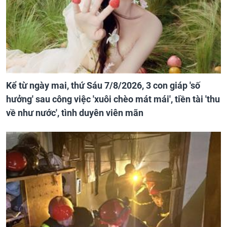
Kể từ ngày mai, thứ Sáu 7/8/2026, 3 con giáp 'số
hưởng' sau công việc 'xuôi chèo mát mái', tiền tài 'thu
về như nước', tình duyên viên mãn