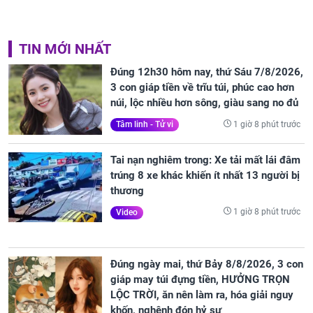
TIN MỚI NHẤT
Đúng 12h30 hôm nay, thứ Sáu 7/8/2026,
3 con giáp tiền về trĩu túi, phúc cao hơn
núi, lộc nhiều hơn sông, giàu sang no đủ
1 giờ 8 phút trước
Tâm linh - Tử vi
Tai nạn nghiêm trong: Xe tải mất lái đâm
trúng 8 xe khác khiến ít nhất 13 người bị
thương
1 giờ 8 phút trước
Video
Đúng ngày mai, thứ Bảy 8/8/2026, 3 con
giáp may túi đựng tiền, HƯỞNG TRỌN
LỘC TRỜI, ăn nên làm ra, hóa giải nguy
khốn, nghênh đón hỷ sự