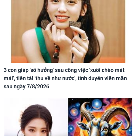
3 con giáp 'số hưởng' sau công việc 'xuôi chèo mát
mái', tiền tài 'thu về như nước', tình duyên viên mãn
sau ngày 7/8/2026