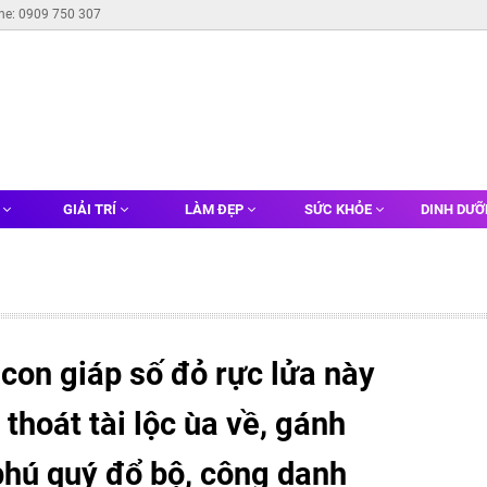
ine: 0909 750 307
G
GIẢI TRÍ
LÀM ĐẸP
SỨC KHỎE
DINH DƯ
 con giáp số đỏ rực lửa này
thoát tài lộc ùa về, gánh
phú quý đổ bộ, công danh