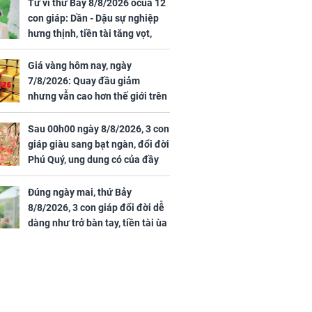
rong khu công
cạnh biệt thự bầu Hiển
Tử vi thứ Bảy 8/8/2026 ocủa 12
Sóng Thần
con giáp: Dần - Dậu sự nghiệp
hưng thịnh, tiền tài tăng vọt,
Mão - Thân công việc bất trắc,
tiền mất tật mang
Giá vàng hôm nay, ngày
7/8/2026: Quay đầu giảm
nhưng vẫn cao hơn thế giới trên
7 triệu đồng
Sau 00h00 ngày 8/8/2026, 3 con
00 ngày
giáp giàu sang bạt ngàn, đổi đời
, 3 con giáp
Phú Quý, ung dung có của đầy
g bạt ngàn,
nhà, ngày càng hưng thịnh sung
Phú Quý, ung
túc
của đầy nhà,
Đúng ngày mai, thứ Bảy
g hưng thịnh
8/8/2026, 3 con giáp đổi đời dễ
dàng như trở bàn tay, tiền tài ùa
tới, ngồi không lộc cũng đến,
phú quý theo tới già