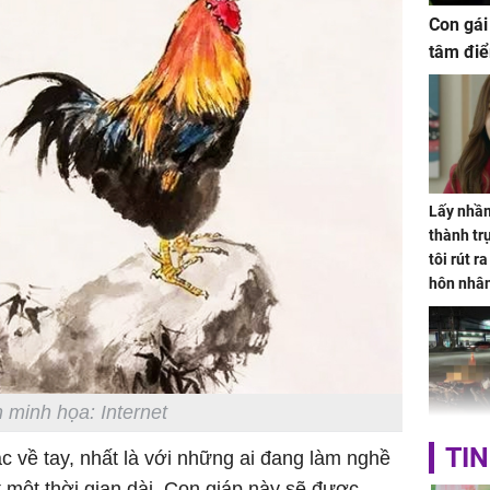
Con gái
tâm điể
Lấy nhầm
thành trụ
tôi rút r
hôn nhâ
 minh họa: Internet
TP.HCM:
TIN
bạc về tay, nhất là với những ai đang làm nghề
tử vong 
t một thời gian dài. Con giáp này sẽ được