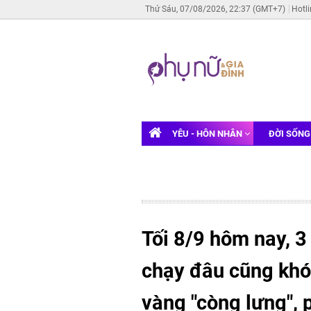
Thứ Sáu, 07/08/2026, 22:37 (GMT+7)
Hotl
YÊU - HÔN NHÂN
ĐỜI SỐN
Tối 8/9 hôm nay, 3
chạy đâu cũng khó 
vàng "còng lưng", 