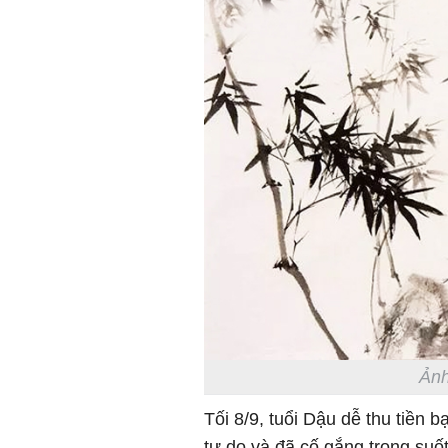
Ảnh
Tối 8/9, tuổi Dậu dễ thu tiền 
tự do và đã cố gắng trong suố