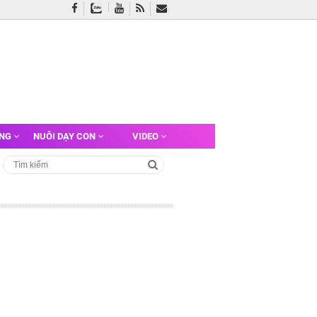
ỠNG
NUÔI DẠY CON
VIDEO