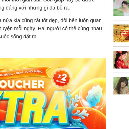
làm về t
nghiệp 
g đáng với những gì đã bỏ ra.
nửa kia cũng rất tốt đẹp, đôi bên luôn quan
chuyện mỗi ngày. Hai người có thể cùng nhau
uộc sống đặt ra.
Sau 00h
8/8/2026
giàu san
đổi đời 
dung có 
ngày càn
sung túc