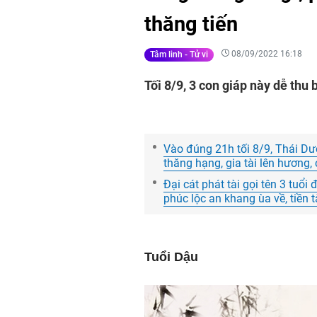
thăng tiến
08/09/2022 16:18
Tâm linh - Tử vi
Tối 8/9, 3 con giáp này dễ thu 
Vào đúng 21h tối 8/9, Thái Dư
thăng hạng, gia tài lên hương,
Đại cát phát tài gọi tên 3 tuổi
phúc lộc an khang ùa về, tiền tà
Tuổi Dậu