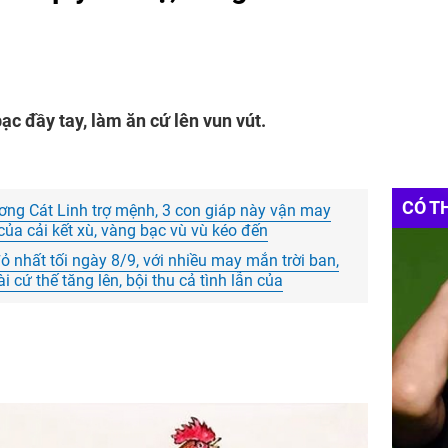
bạc đầy tay, làm ăn cứ lên vun vút.
CÓ T
ơng Cát Linh trợ mệnh, 3 con giáp này vận may
 của cải kết xù, vàng bạc vù vù kéo đến
 đỏ nhất tối ngày 8/9, với nhiều may mắn trời ban,
i cứ thế tăng lên, bội thu cả tình lẫn của