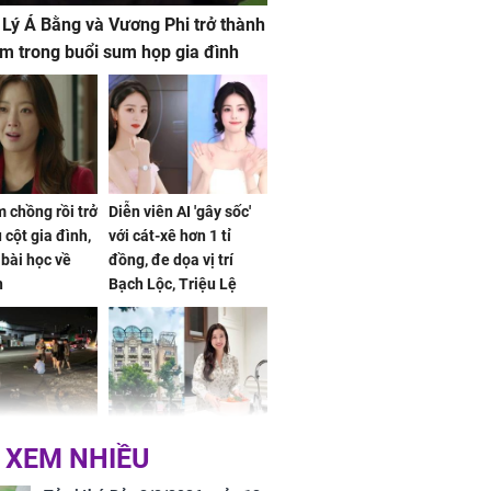
 Lý Á Bằng và Vương Phi trở thành
m trong buổi sum họp gia đình
 chồng rồi trở
Diễn viên AI 'gây sốc'
 cột gia đình,
với cát-xê hơn 1 tỉ
a bài học về
đồng, đe dọa vị trí
n
Bạch Lộc, Triệu Lệ
Dĩnh
 Nữ công nhân
Đỗ Mỹ Linh hé lộ góc
 XEM NHIỀU
trên đường đi
bếp chill của nhà mới -