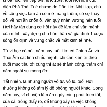
khoa học,liên tiếp 8/9, 9/9, 10/9, tuổi Hợi lâm cục
diện Phá Thái Tuế nhưng do Dần Hợi Nhị Hợp, chủ
về công việc làm ăn có mở mang thêm, có sự thay
đổi về nơi ăn chốn ở, vận quý nhân vượng nên tuổi
Hợi hãy tận dụng cơ hội này để làm chủ vận mệnh
của mình, xây dựng cho bản thân và gia đình 1 cuộc
sống ổn định và vững chắc về mặt kinh tế nhé.
Tử vi học có nói, năm nay tuổi Hợi có Chính Ấn và
Thái Âm cát tinh chiếu mệnh, chỉ cần kiên trì theo
đuổi mục tiêu tới cùng thì ắt sẽ thành công, thậm chí
nằm ngoài sự mong đợi.
Tất nhiên, là những người vô tư, vô lo, tuổi Hợi
thường không có tâm lý đề phòng người khác. Song
năm nay, vì chuyện làm ăn ngày càng phát triển tốt,
của cải trông thấy rõ, để không xảy ra việc không