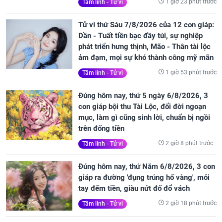
1 giờ 23 phút trước
Tâm linh - Tử vi
Tử vi thứ Sáu 7/8/2026 của 12 con giáp:
Dần - Tuất tiền bạc đầy túi, sự nghiệp
phát triển hưng thịnh, Mão - Thân tài lộc
ảm đạm, mọi sự khó thành công mỹ mãn
1 giờ 53 phút trước
Tâm linh - Tử vi
Đúng hôm nay, thứ 5 ngày 6/8/2026, 3
con giáp bội thu Tài Lộc, đổi đời ngoạn
mục, làm gì cũng sinh lời, chuẩn bị ngồi
trên đống tiền
2 giờ 8 phút trước
Tâm linh - Tử vi
Đúng hôm nay, thứ Năm 6/8/2026, 3 con
giáp ra đường 'đụng trúng hố vàng', mỏi
tay đếm tiền, giàu nứt đố đổ vách
2 giờ 18 phút trước
Tâm linh - Tử vi