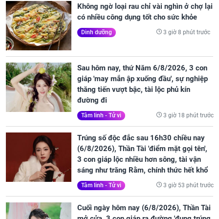
Không ngờ loại rau chỉ vài nghìn ở chợ lại
có nhiều công dụng tốt cho sức khỏe
3 giờ 8 phút trước
Dinh dưỡng
Sau hôm nay, thứ Năm 6/8/2026, 3 con
giáp 'may mắn ập xuống đầu', sự nghiệp
thăng tiến vượt bậc, tài lộc phủ kín
đường đi
3 giờ 18 phút trước
Tâm linh - Tử vi
Trúng số độc đắc sau 16h30 chiều nay
(6/8/2026), Thần Tài 'điểm mặt gọi tên',
3 con giáp lộc nhiều hơn sông, tài vận
sáng như trăng Rằm, chính thức hết khổ
3 giờ 53 phút trước
Tâm linh - Tử vi
Cuối ngày hôm nay (6/8/2026), Thần Tài
mở cửa, 3 con giáp ra đường 'đụng trúng