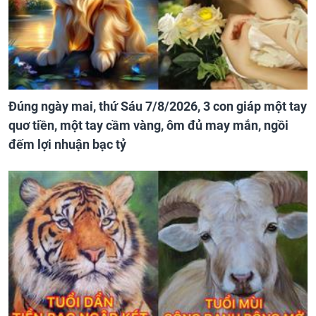
Đúng ngày mai, thứ Sáu 7/8/2026, 3 con giáp một tay
quơ tiền, một tay cầm vàng, ôm đủ may mắn, ngồi
đếm lợi nhuận bạc tỷ