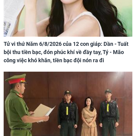
Tử vi thứ Năm 6/8/2026 của 12 con giáp: Dần - Tuất
bội thu tiền bạc, đón phúc khí về đầy tay, Tý - Mão
công việc khó khăn, tiền bạc đội nón ra đi