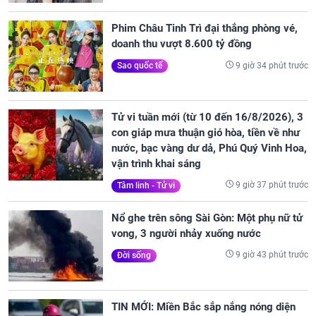
Phim Châu Tinh Trì đại thắng phòng vé,
doanh thu vượt 8.600 tỷ đồng
9 giờ 34 phút trước
Sao quốc tế
Tử vi tuần mới (từ 10 đến 16/8/2026), 3
con giáp mưa thuận gió hòa, tiền về như
nước, bạc vàng dư dả, Phú Quý Vinh Hoa,
vận trình khai sáng
9 giờ 37 phút trước
Tâm linh - Tử vi
Nổ ghe trên sông Sài Gòn: Một phụ nữ tử
vong, 3 người nhảy xuống nước
9 giờ 43 phút trước
Đời sống
TIN MỚI: Miền Bắc sắp nắng nóng diện