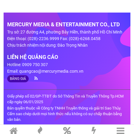
MERCURY MEDIA & ENTERTAINMENT CO., LTD
Trụ sở: 27 đường A4, phường Bảy Hiền, thành phố Hồ Chí Minh
Điện thoại: (028)-2236.9999 Fax: (028)-6268.0458
Chịu trách nhiệm nội dung: Đào Trọng Nhân
LIÊN HỆ QUẢNG CÁO
Hotline: 0909 750 307
Email:
quangcao@mercurymedia.com.vn
BẢNG GIÁ
Giấy phép số 02/GP-TTĐT do Sở Thông Tin và Truyền Thông Tp.HCM
cấp ngày 06/01/2025
Bản quyền thuộc về Công ty TNHH Truyền thông và giải trí Sao Thủy.
Cấm sao chép dưới mọi hình thức nếu không có sự chấp thuận bằng
văn bản.