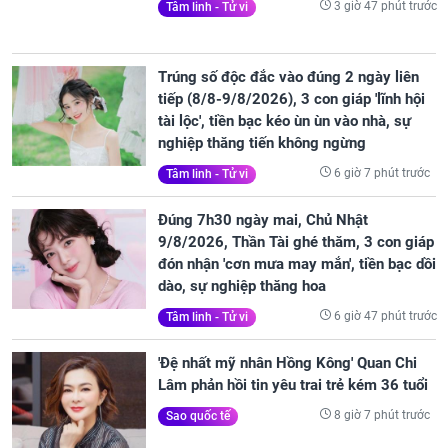
3 giờ 47 phút trước
Tâm linh - Tử vi
Trúng số độc đắc vào đúng 2 ngày liên
tiếp (8/8-9/8/2026), 3 con giáp 'lĩnh hội
tài lộc', tiền bạc kéo ùn ùn vào nhà, sự
nghiệp thăng tiến không ngừng
6 giờ 7 phút trước
Tâm linh - Tử vi
Đúng 7h30 ngày mai, Chủ Nhật
9/8/2026, Thần Tài ghé thăm, 3 con giáp
đón nhận 'cơn mưa may mắn', tiền bạc dồi
dào, sự nghiệp thăng hoa
6 giờ 47 phút trước
Tâm linh - Tử vi
'Đệ nhất mỹ nhân Hồng Kông' Quan Chi
Lâm phản hồi tin yêu trai trẻ kém 36 tuổi
8 giờ 7 phút trước
Sao quốc tế