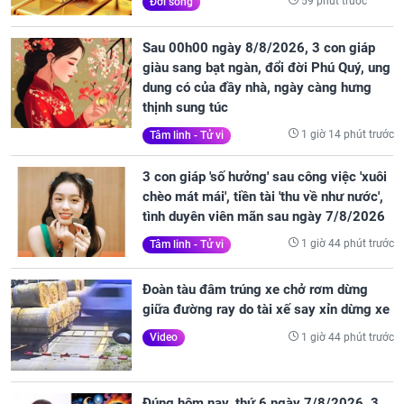
59 phút trước
Đời sống
Sau 00h00 ngày 8/8/2026, 3 con giáp
giàu sang bạt ngàn, đổi đời Phú Quý, ung
dung có của đầy nhà, ngày càng hưng
thịnh sung túc
1 giờ 14 phút trước
Tâm linh - Tử vi
3 con giáp 'số hưởng' sau công việc 'xuôi
chèo mát mái', tiền tài 'thu về như nước',
tình duyên viên mãn sau ngày 7/8/2026
1 giờ 44 phút trước
Tâm linh - Tử vi
Đoàn tàu đâm trúng xe chở rơm dừng
giữa đường ray do tài xế say xỉn dừng xe
1 giờ 44 phút trước
Video
Đúng hôm nay, thứ 6 ngày 7/8/2026, 3