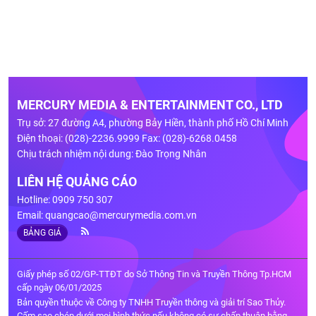
MERCURY MEDIA & ENTERTAINMENT CO., LTD
Trụ sở: 27 đường A4, phường Bảy Hiền, thành phố Hồ Chí Minh
Điện thoại: (028)-2236.9999 Fax: (028)-6268.0458
Chịu trách nhiệm nội dung: Đào Trọng Nhân
LIÊN HỆ QUẢNG CÁO
Hotline: 0909 750 307
Email:
quangcao@mercurymedia.com.vn
BẢNG GIÁ
Giấy phép số 02/GP-TTĐT do Sở Thông Tin và Truyền Thông Tp.HCM
cấp ngày 06/01/2025
Bản quyền thuộc về Công ty TNHH Truyền thông và giải trí Sao Thủy.
Cấm sao chép dưới mọi hình thức nếu không có sự chấp thuận bằng