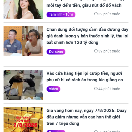
mỏi tay đếm tiền, giàu nứt đố đổ vách
39 phút trước
Tâm linh - Tử vi
Chân dung đối tượng cầm đầu đường dây
giả danh lương y bán thuốc sinh lý, thu lợi
bất chính hơn 120 tỷ đồng
39 phút trước
Đời sống
Vào cửa hàng tiện lợi cướp tiền, người
phụ nữ bị xé rách áo trong lúc giằng co
44 phút trước
Video
Giá vàng hôm nay, ngày 7/8/2026: Quay
đầu giảm nhưng vẫn cao hơn thế giới
trên 7 triệu đồng