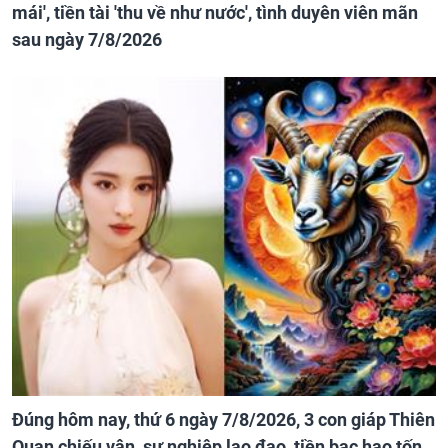
mái', tiền tài 'thu về như nước', tình duyên viên mãn
sau ngày 7/8/2026
Đúng hôm nay, thứ 6 ngày 7/8/2026, 3 con giáp Thiên
Quan chiếu vận, sự nghiệp lao đao, tiền bạc hao tốn