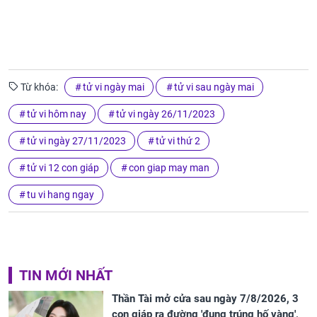
Từ khóa:
tử vi ngày mai
tử vi sau ngày mai
tử vi hôm nay
tử vi ngày 26/11/2023
tử vi ngày 27/11/2023
tử vi thứ 2
tử vi 12 con giáp
con giap may man
tu vi hang ngay
TIN MỚI NHẤT
Thần Tài mở cửa sau ngày 7/8/2026, 3
con giáp ra đường 'đụng trúng hố vàng',