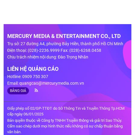
MERCURY MEDIA & ENTERTAINMENT CO., LTD
Trụ sở: 27 đường A4, phường Bảy Hiền, thành phố Hồ Chí Minh
Điện thoại: (028)-2236.9999 Fax: (028)-6268.0458
Chịu trách nhiệm nội dung: Đào Trọng Nhân
LIÊN HỆ QUẢNG CÁO
Hotline: 0909 750 307
Email:
quangcao@mercurymedia.com.vn
BẢNG GIÁ
Giấy phép số 02/GP-TTĐT do Sở Thông Tin và Truyền Thông Tp.HCM
cấp ngày 06/01/2025
Bản quyền thuộc về Công ty TNHH Truyền thông và giải trí Sao Thủy.
Cấm sao chép dưới mọi hình thức nếu không có sự chấp thuận bằng
văn bản.