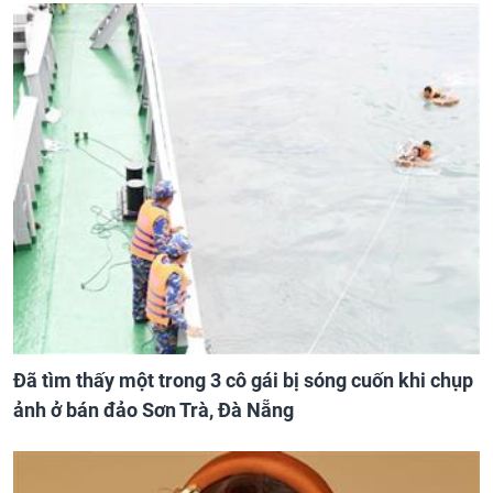
Đã tìm thấy một trong 3 cô gái bị sóng cuốn khi chụp
ảnh ở bán đảo Sơn Trà, Đà Nẵng