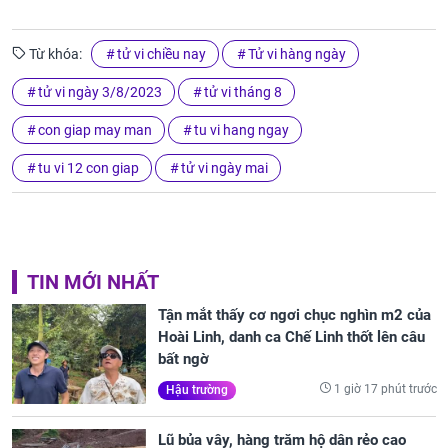
Từ khóa:
tử vi chiều nay
Tử vi hàng ngày
tử vi ngày 3/8/2023
tử vi tháng 8
con giap may man
tu vi hang ngay
tu vi 12 con giap
tử vi ngày mai
TIN MỚI NHẤT
Tận mắt thấy cơ ngơi chục nghìn m2 của
Hoài Linh, danh ca Chế Linh thốt lên câu
bất ngờ
1 giờ 17 phút trước
Hậu trường
Lũ bủa vây, hàng trăm hộ dân rẻo cao