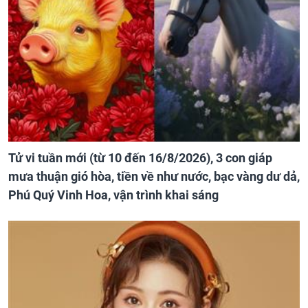
Tử vi tuần mới (từ 10 đến 16/8/2026), 3 con giáp
mưa thuận gió hòa, tiền về như nước, bạc vàng dư dả,
Phú Quý Vinh Hoa, vận trình khai sáng