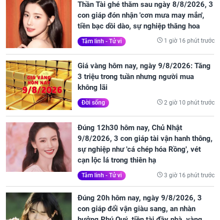
Thần Tài ghé thăm sau ngày 8/8/2026, 3
con giáp đón nhận 'cơn mưa may mắn',
tiền bạc dồi dào, sự nghiệp thăng hoa
1 giờ 16 phút trước
Tâm linh - Tử vi
Giá vàng hôm nay, ngày 9/8/2026: Tăng
3 triệu trong tuần nhưng người mua
không lãi
2 giờ 10 phút trước
Đời sống
Đúng 12h30 hôm nay, Chủ Nhật
9/8/2026, 3 con giáp tài vận hanh thông,
sự nghiệp như 'cá chép hóa Rồng', vét
cạn lộc lá trong thiên hạ
3 giờ 16 phút trước
Tâm linh - Tử vi
Đúng 20h hôm nay, ngày 9/8/2026, 3
con giáp đổi vận giàu sang, an nhàn
hưởng Phú Quý, tiền tài đầy nhà, vàng