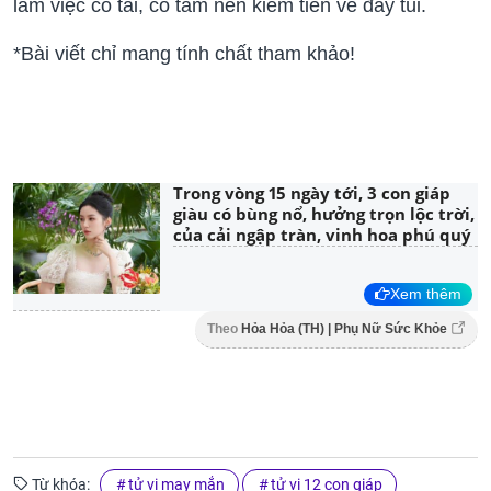
làm việc có tài, có tâm nên kiếm tiền về đầy túi.
*Bài viết chỉ mang tính chất tham khảo!
Trong vòng 15 ngày tới, 3 con giáp
giàu có bùng nổ, hưởng trọn lộc trời,
của cải ngập tràn, vinh hoa phú quý
Xem thêm
Theo
Hỏa Hỏa (TH) | Phụ Nữ Sức Khỏe
Từ khóa:
tử vi may mắn
tử vi 12 con giáp