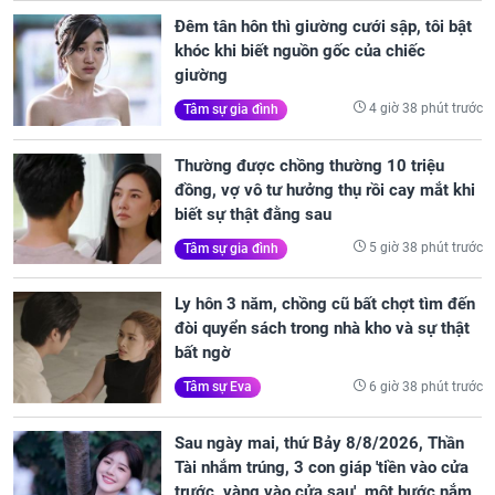
Đêm tân hôn thì giường cưới sập, tôi bật
khóc khi biết nguồn gốc của chiếc
giường
4 giờ 38 phút trước
Tâm sự gia đình
Thường được chồng thường 10 triệu
đồng, vợ vô tư hưởng thụ rồi cay mắt khi
biết sự thật đằng sau
5 giờ 38 phút trước
Tâm sự gia đình
Ly hôn 3 năm, chồng cũ bất chợt tìm đến
đòi quyển sách trong nhà kho và sự thật
bất ngờ
6 giờ 38 phút trước
Tâm sự Eva
Sau ngày mai, thứ Bảy 8/8/2026, Thần
Tài nhắm trúng, 3 con giáp 'tiền vào cửa
trước, vàng vào cửa sau', một bước nắm