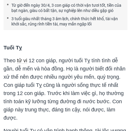
Từ giờ đến ngày 30/4, 3 con giáp có thời vận tươi tốt, tiền của
bạt ngàn, giàu có bất tận, sự nghiệp lên như diều gặp gió
3 tuổi giàu nhất tháng 3 âm lịch, chính thức hết khổ, tài vận
khởi sắc, rủng rỉnh tiền tài, may mắn ngập lối
Tuổi Tỵ
Theo
tử vi
12 con giáp, người tuổi Tỵ tính tình dễ
gần, dễ mến và hòa đồng. Họ là người biết đối nhân
xử thế nên được nhiều người yêu mến, quý trọng.
Con giáp tuổi Tỵ cũng là người sống thực tế nhất
trong 12 con giáp. Trước khi làm việc gì, họ thường
tính toán kỹ lưỡng từng đường đi nước bước. Con
giáp này trung thực, đáng tin cậy, nói được, làm
được.
Người tuổi Tỵ có vận trình hanh thông, tài lộc vượng