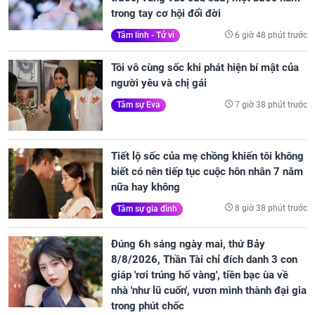
trong tay cơ hội đổi đời
6 giờ 48 phút trước
Tâm linh - Tử vi
Tôi vô cùng sốc khi phát hiện bí mật của
người yêu và chị gái
7 giờ 38 phút trước
Tâm sự Eva
Tiết lộ sốc của mẹ chồng khiến tôi không
biết có nên tiếp tục cuộc hôn nhân 7 năm
nữa hay không
8 giờ 38 phút trước
Tâm sự gia đình
Đúng 6h sáng ngày mai, thứ Bảy
8/8/2026, Thần Tài chỉ đích danh 3 con
giáp 'rơi trúng hố vàng', tiền bạc ùa về
nhà 'như lũ cuốn', vươn mình thành đại gia
trong phút chốc