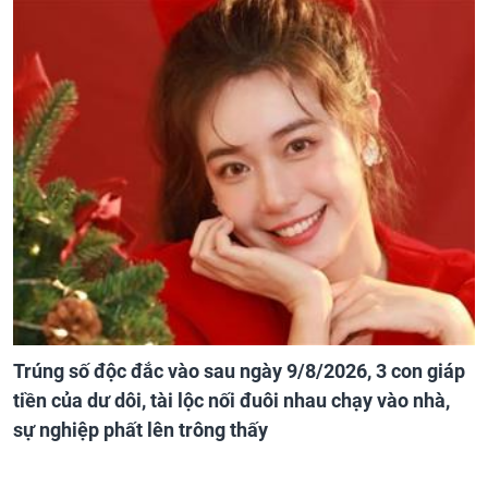
Trúng số độc đắc vào sau ngày 9/8/2026, 3 con giáp
tiền của dư dôi, tài lộc nối đuôi nhau chạy vào nhà,
sự nghiệp phất lên trông thấy