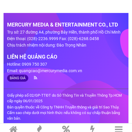
MERCURY MEDIA & ENTERTAINMENT CO., LTD
Trụ sở: 27 đường A4, phường Bảy Hiền, thành phố Hồ Chí Minh
Điện thoại: (028)-2236.9999 Fax: (028)-6268.0458
Chịu trách nhiệm nội dung: Đào Trọng Nhân
LIÊN HỆ QUẢNG CÁO
Hotline: 0909 750 307
Email:
quangcao@mercurymedia.com.vn
BẢNG GIÁ
Giấy phép số 02/GP-TTĐT do Sở Thông Tin và Truyền Thông Tp.HCM
cấp ngày 06/01/2025
Bản quyền thuộc về Công ty TNHH Truyền thông và giải trí Sao Thủy.
Cấm sao chép dưới mọi hình thức nếu không có sự chấp thuận bằng
văn bản.