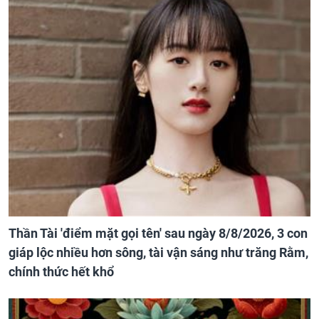
Thần Tài 'điểm mặt gọi tên' sau ngày 8/8/2026, 3 con
giáp lộc nhiều hơn sông, tài vận sáng như trăng Rằm,
chính thức hết khổ