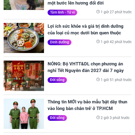
một bước lên hương đổi đời
1 giờ 27 phút trước
Tâm linh - Tử vi
Lợi ích sức khỏe và giá trị dinh dưỡng
của loại củ mọc dưới bùn quen thuộc
1 giờ 42 phút trước
Dinh dưỡng
NÓNG: Bộ VHTT&DL chọn phương án
nghỉ Tết Nguyên đán 2027 dài 7 ngày
1 giờ 51 phút trước
Đời sống
Thông tin MỚI vụ bảo mẫu 'bật dây thun
vào lòng bàn chân trẻ' ở TP.HCM
2 giờ 3 phút trước
Đời sống