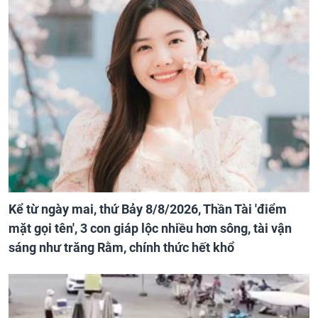
Kể từ ngày mai, thứ Bảy 8/8/2026, Thần Tài 'điểm
mặt gọi tên', 3 con giáp lộc nhiều hơn sông, tài vận
sáng như trăng Rằm, chính thức hết khổ