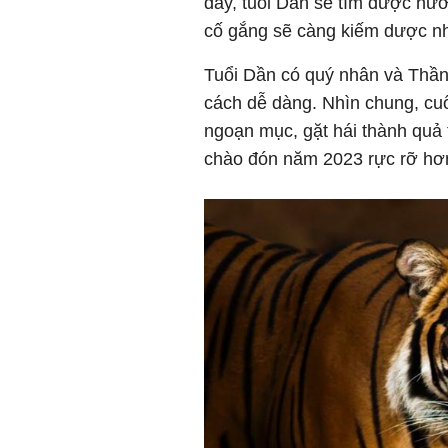
đây, tuổi Dần sẽ tìm được hướ
cố gắng sẽ càng kiếm dược nhi
Tuổi Dần có quý nhân và Thần
cách dễ dàng. Nhìn chung, cu
ngoạn mục, gặt hái thành quả 
chào đón năm 2023 rực rỡ hơ