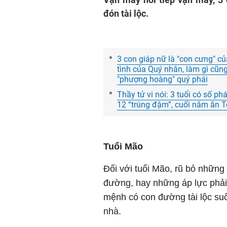
đón tài lộc.
3 con giáp nữ là "con cưng" củ
tình của Quý nhân, làm gì cũ
"phượng hoàng" quý phái
Thầy tử vi nói: 3 tuổi có số ph
12 “trúng đậm”, cuối năm ăn Tế
Tuổi Mão
Đối với tuổi Mão, rũ bỏ những
đường, hay những áp lực phải
mệnh có con đường tài lộc suô
nhà.