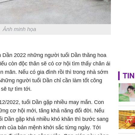
Ảnh minh họa
m Dần 2022 những người tuổi Dần thăng hoa
ếu còn độc thân sẽ có cơ hội tìm thấy chân ái
ên mãn. Nếu có gia đình rồi thì trong nhà sớm
TIN
 Những người tuổi Dần chỉ cần làm tốt công
sẽ tự tìm tới.
g 12/2022, tuổi Dần gặp nhiều may mắn. Con
hững cơ hội mới, tăng khả năng đổi đời. Nếu
i Dần gặp khá nhiều khó khăn thì bước sang
rình của bản mệnh khởi sắc từng ngày. Tới