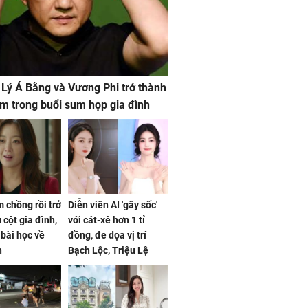
 Lý Á Bằng và Vương Phi trở thành
m trong buổi sum họp gia đình
 chồng rồi trở
Diễn viên AI 'gây sốc'
 cột gia đình,
với cát-xê hơn 1 tỉ
a bài học về
đồng, đe dọa vị trí
n
Bạch Lộc, Triệu Lệ
Dĩnh