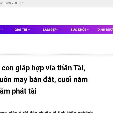
ne: 0909 750 307
G
GIẢI TRÍ
LÀM ĐẸP
SỨC KHỎE
DINH DƯ
 con giáp hợp vía thần Tài,
buôn may bán đắt, cuối năm
ắm phát tài
con giáp dưới đây chuẩn bị tinh thần nghênh