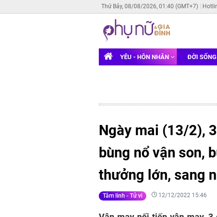
Thứ Bảy, 08/08/2026, 01:40 (GMT+7)
Hotli
YÊU - HÔN NHÂN
ĐỜI SỐN
Ngày mai (13/2), 3
bùng nổ vận son, 
thưởng lớn, sang n
12/12/2022 15:46
Tâm linh - Tử vi
Vận may nối tiếp vận may, 3 