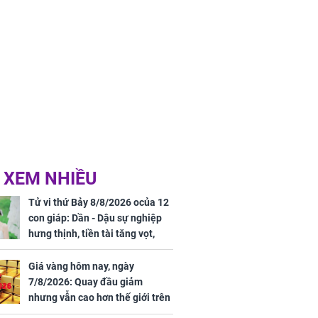
 XEM NHIỀU
Tử vi thứ Bảy 8/8/2026 ocủa 12
con giáp: Dần - Dậu sự nghiệp
hưng thịnh, tiền tài tăng vọt,
Mão - Thân công việc bất trắc,
tiền mất tật mang
Giá vàng hôm nay, ngày
7/8/2026: Quay đầu giảm
nhưng vẫn cao hơn thế giới trên
7 triệu đồng