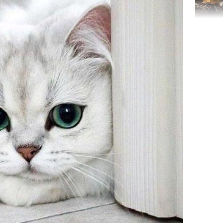
TP.HCM:
tử vong 
làm về t
nghiệp 
Sau 00h
8/8/2026
giàu san
đổi đời 
dung có 
ngày càn
sung túc