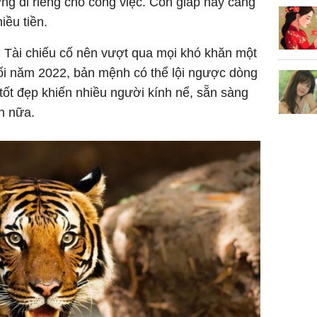
ng đi riêng cho công việc. Con giáp này càng
ều tiền.
 Tài chiếu cố nên vượt qua mọi khó khăn một
ối năm 2022, bản mệnh có thể lội ngược dòng
tốt đẹp khiến nhiều người kính nể, sẵn sàng
n nữa.