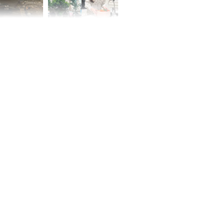
 Nữ công nhân
Đỗ Mỹ Linh hé lộ góc
trên đường đi
bếp chill của nhà mới -
rong khu công
cạnh biệt thự bầu Hiển
Sóng Thần
00 ngày
, 3 con giáp
g bạt ngàn,
Phú Quý, ung
của đầy nhà,
g hưng thịnh