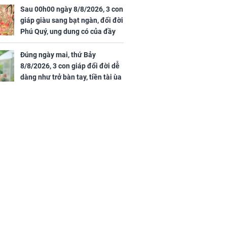
Sau 00h00 ngày 8/8/2026, 3 con
giáp giàu sang bạt ngàn, đổi đời
Phú Quý, ung dung có của đầy
nhà, ngày càng hưng thịnh sung
túc
Đúng ngày mai, thứ Bảy
8/8/2026, 3 con giáp đổi đời dễ
dàng như trở bàn tay, tiền tài ùa
tới, ngồi không lộc cũng đến,
phú quý theo tới già