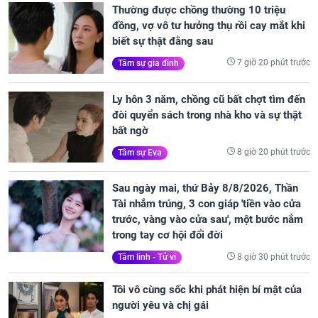
Thường được chồng thường 10 triệu
đồng, vợ vô tư hưởng thụ rồi cay mắt khi
biết sự thật đằng sau
7 giờ 20 phút trước
Tâm sự gia đình
Ly hôn 3 năm, chồng cũ bất chợt tìm đến
đòi quyển sách trong nhà kho và sự thật
bất ngờ
8 giờ 20 phút trước
Tâm sự Eva
Sau ngày mai, thứ Bảy 8/8/2026, Thần
Tài nhắm trúng, 3 con giáp 'tiền vào cửa
trước, vàng vào cửa sau', một bước nắm
trong tay cơ hội đổi đời
8 giờ 30 phút trước
Tâm linh - Tử vi
Tôi vô cùng sốc khi phát hiện bí mật của
người yêu và chị gái