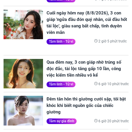
Cuối ngày hôm nay (8/8/2026), 3 con
giáp 'ngửa đầu đón quý nhân, cúi đầu hốt
tài lộc', giàu sang bất chấp, tình duyên
viên mãn
2 giờ 5 phút trước
Tâm linh - Tử vi
Qua đêm nay, 3 con giáp nhờ trúng số
độc đắc, tài lộc tăng gấp 10 lần, công
việc kiếm tiền nhiều vô kể
6 giờ 10 phút trước
Tâm linh - Tử vi
Đêm tân hôn thì giường cưới sập, tôi bật
khóc khi biết nguồn gốc của chiếc
giường
6 giờ 20 phút trước
Tâm sự gia đình