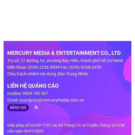
MERCURY MEDIA & ENTERTAINMENT CO., LTD
Trụ sở: 27 đường A4, phường Bảy Hiền, thành phố Hồ Chí Minh
Điện thoại: (028)-2236.9999 Fax: (028)-6268.0458
Chịu trách nhiệm nội dung: Đào Trọng Nhân
LIÊN HỆ QUẢNG CÁO
Hotline: 0909 750 307
Email:
quangcao@mercurymedia.com.vn
BẢNG GIÁ
Giấy phép số 02/GP-TTĐT do Sở Thông Tin và Truyền Thông Tp.HCM
cấp ngày 06/01/2025