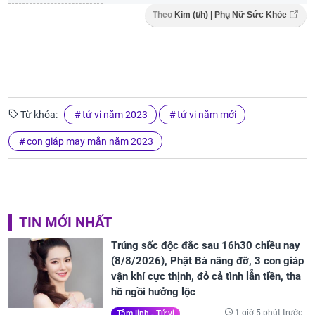
Theo
Kim (t/h) | Phụ Nữ Sức Khỏe
Từ khóa:
tử vi năm 2023
tử vi năm mới
con giáp may mắn năm 2023
TIN MỚI NHẤT
Trúng sốc độc đắc sau 16h30 chiều nay
(8/8/2026), Phật Bà nâng đỡ, 3 con giáp
vận khí cực thịnh, đỏ cả tình lẫn tiền, tha
hồ ngồi hưởng lộc
1 giờ 5 phút trước
Tâm linh - Tử vi