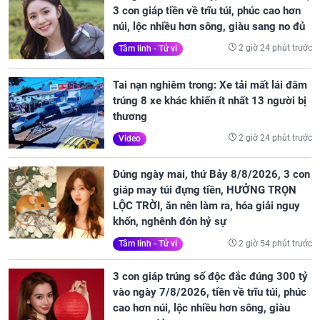
3 con giáp tiền về trĩu túi, phúc cao hơn
núi, lộc nhiều hơn sông, giàu sang no đủ
2 giờ 24 phút trước
Tâm linh - Tử vi
Tai nạn nghiêm trong: Xe tải mất lái đâm
trúng 8 xe khác khiến ít nhất 13 người bị
thương
2 giờ 24 phút trước
Video
Đúng ngày mai, thứ Bảy 8/8/2026, 3 con
giáp may túi đựng tiền, HƯỞNG TRỌN
LỘC TRỜI, ăn nên làm ra, hóa giải nguy
khốn, nghênh đón hỷ sự
2 giờ 54 phút trước
Tâm linh - Tử vi
3 con giáp trúng số độc đắc đúng 300 tỷ
vào ngày 7/8/2026, tiền về trĩu túi, phúc
cao hơn núi, lộc nhiều hơn sông, giàu