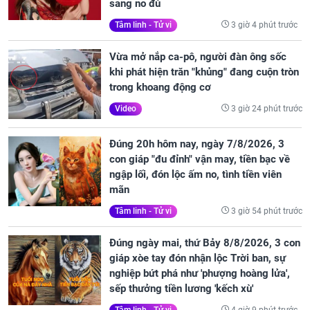
sang no đủ
3 giờ 4 phút trước
Tâm linh - Tử vi
Vừa mở nắp ca-pô, người đàn ông sốc
khi phát hiện trăn "khủng" đang cuộn tròn
trong khoang động cơ
3 giờ 24 phút trước
Video
Đúng 20h hôm nay, ngày 7/8/2026, 3
con giáp "đu đỉnh" vận may, tiền bạc về
ngập lối, đón lộc ấm no, tình tiền viên
mãn
3 giờ 54 phút trước
Tâm linh - Tử vi
Đúng ngày mai, thứ Bảy 8/8/2026, 3 con
giáp xòe tay đón nhận lộc Trời ban, sự
nghiệp bứt phá như 'phượng hoàng lửa',
sếp thưởng tiền lương 'kếch xù'
4 giờ 9 phút trước