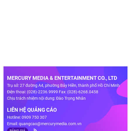
MERCURY MEDIA & ENTERTAINMENT CO., LTD
Trụ sở: 27 đường A4, phường Bảy Hiền, thành phố Hồ Chí Minh
Điện thoại: (028)-2236.9999 Fax: (028)-6268.0458
Chịu trách nhiệm nội dung: Đào Trọng Nhân
LIÊN HỆ QUẢNG CÁO
Hotline: 0909 750 307
Email:
quangcao@mercurymedia.com.vn
BẢNG GIÁ