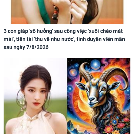
3 con giáp 'số hưởng' sau công việc 'xuôi chèo mát
mái', tiền tài 'thu về như nước', tình duyên viên mãn
sau ngày 7/8/2026