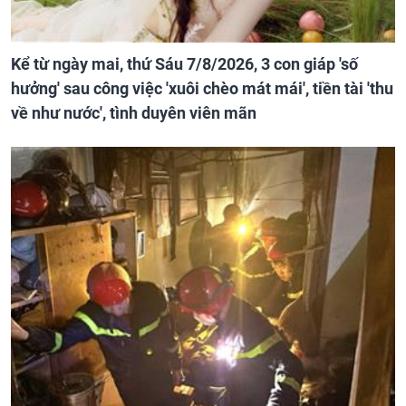
Kể từ ngày mai, thứ Sáu 7/8/2026, 3 con giáp 'số
hưởng' sau công việc 'xuôi chèo mát mái', tiền tài 'thu
về như nước', tình duyên viên mãn