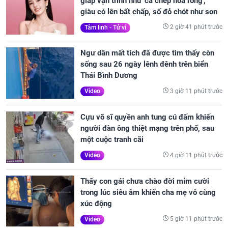
giáp vận trình như 'cá chép hóa rồng',
giàu có lên bất chấp, số đỏ chót như son
2 giờ 41 phút trước
Tâm linh - Tử vi
Ngư dân mất tích đã được tìm thấy còn
sống sau 26 ngày lênh đênh trên biển
Thái Bình Dương
3 giờ 11 phút trước
Video
Cựu võ sĩ quyền anh tung cú đấm khiến
người đàn ông thiệt mạng trên phố, sau
một cuộc tranh cãi
4 giờ 11 phút trước
Video
Thấy con gái chưa chào đời mỉm cười
trong lúc siêu âm khiến cha mẹ vô cùng
xúc động
5 giờ 11 phút trước
Video