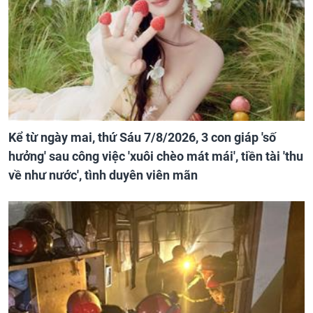
Kể từ ngày mai, thứ Sáu 7/8/2026, 3 con giáp 'số
hưởng' sau công việc 'xuôi chèo mát mái', tiền tài 'thu
về như nước', tình duyên viên mãn