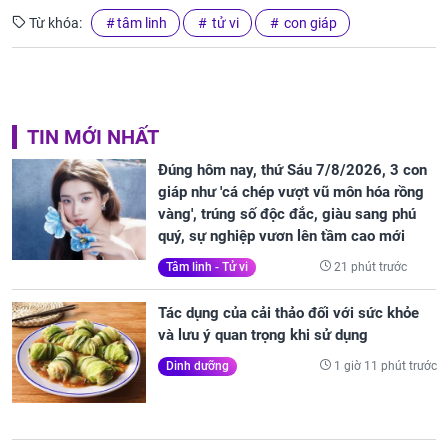
Từ khóa:
tâm linh
tử vi
con giáp
TIN MỚI NHẤT
Đúng hôm nay, thứ Sáu 7/8/2026, 3 con
giáp như 'cá chép vượt vũ môn hóa rồng
vàng', trúng số độc đắc, giàu sang phú
quý, sự nghiệp vươn lên tầm cao mới
21 phút trước
Tâm linh - Tử vi
Tác dụng của cải thảo đối với sức khỏe
và lưu ý quan trọng khi sử dụng
1 giờ 11 phút trước
Dinh dưỡng