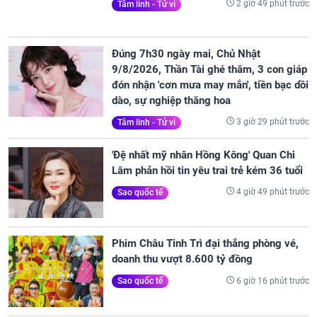
2 giờ 49 phút trước
Tâm linh - Tử vi
Đúng 7h30 ngày mai, Chủ Nhật
9/8/2026, Thần Tài ghé thăm, 3 con giáp
đón nhận 'cơn mưa may mắn', tiền bạc dồi
dào, sự nghiệp thăng hoa
3 giờ 29 phút trước
Tâm linh - Tử vi
'Đệ nhất mỹ nhân Hồng Kông' Quan Chi
Lâm phản hồi tin yêu trai trẻ kém 36 tuổi
4 giờ 49 phút trước
Sao quốc tế
Phim Châu Tinh Trì đại thắng phòng vé,
doanh thu vượt 8.600 tỷ đồng
6 giờ 16 phút trước
Sao quốc tế