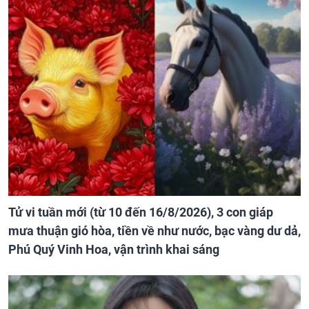
Tử vi tuần mới (từ 10 đến 16/8/2026), 3 con giáp
mưa thuận gió hòa, tiền về như nước, bạc vàng dư dả,
Phú Quý Vinh Hoa, vận trình khai sáng