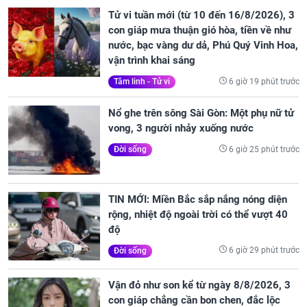
Tử vi tuần mới (từ 10 đến 16/8/2026), 3
con giáp mưa thuận gió hòa, tiền về như
nước, bạc vàng dư dả, Phú Quý Vinh Hoa,
vận trình khai sáng
6 giờ 19 phút trước
Tâm linh - Tử vi
Nổ ghe trên sông Sài Gòn: Một phụ nữ tử
vong, 3 người nhảy xuống nước
6 giờ 25 phút trước
Đời sống
TIN MỚI: Miền Bắc sắp nắng nóng diện
rộng, nhiệt độ ngoài trời có thể vượt 40
độ
6 giờ 29 phút trước
Đời sống
Vận đỏ như son kể từ ngày 8/8/2026, 3
con giáp chẳng cần bon chen, đắc lộc