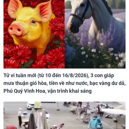
Tử vi tuần mới (từ 10 đến 16/8/2026), 3 con giáp
mưa thuận gió hòa, tiền về như nước, bạc vàng dư dả,
Phú Quý Vinh Hoa, vận trình khai sáng