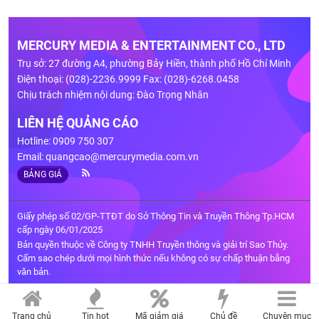
MERCURY MEDIA & ENTERTAINMENT CO., LTD
Trụ sở: 27 đường A4, phường Bảy Hiền, thành phố Hồ Chí Minh
Điện thoại: (028)-2236.9999 Fax: (028)-6268.0458
Chịu trách nhiệm nội dung: Đào Trọng Nhân
LIÊN HỆ QUẢNG CÁO
Hotline: 0909 750 307
Email:
quangcao@mercurymedia.com.vn
BẢNG GIÁ
Giấy phép số 02/GP-TTĐT do Sở Thông Tin và Truyền Thông Tp.HCM
cấp ngày 06/01/2025
Bản quyền thuộc về Công ty TNHH Truyền thông và giải trí Sao Thủy.
Cấm sao chép dưới mọi hình thức nếu không có sự chấp thuận bằng
văn bản.
Trang chủ
Tin hot
Mã giảm giá
Chủ đề
Chuyên mục