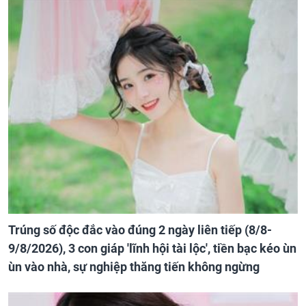
Trúng số độc đắc vào đúng 2 ngày liên tiếp (8/8-
9/8/2026), 3 con giáp 'lĩnh hội tài lộc', tiền bạc kéo ùn
ùn vào nhà, sự nghiệp thăng tiến không ngừng