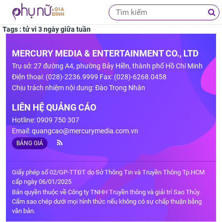
Tags : tử vi 3 ngày giữa tuần
MERCURY MEDIA & ENTERTAINMENT CO., LTD
Trụ sở: 27 đường A4, phường Bảy Hiền, thành phố Hồ Chí Minh
Điện thoại: (028)-2236.9999 Fax: (028)-6268.0458
Chịu trách nhiệm nội dung: Đào Trọng Nhân
LIÊN HỆ QUẢNG CÁO
Hotline: 0909 750 307
Email:
quangcao@mercurymedia.com.vn
BẢNG GIÁ
Giấy phép số 02/GP-TTĐT do Sở Thông Tin và Truyền Thông Tp.HCM
cấp ngày 06/01/2025
Bản quyền thuộc về Công ty TNHH Truyền thông và giải trí Sao Thủy.
Cấm sao chép dưới mọi hình thức nếu không có sự chấp thuận bằng
văn bản.