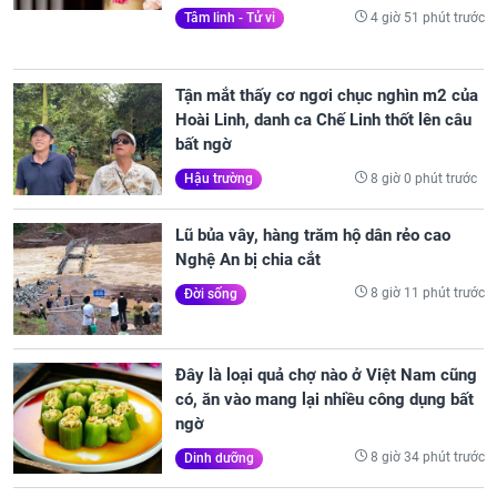
4 giờ 51 phút trước
Tâm linh - Tử vi
Tận mắt thấy cơ ngơi chục nghìn m2 của
Hoài Linh, danh ca Chế Linh thốt lên câu
bất ngờ
8 giờ 0 phút trước
Hậu trường
Lũ bủa vây, hàng trăm hộ dân rẻo cao
Nghệ An bị chia cắt
8 giờ 11 phút trước
Đời sống
Đây là loại quả chợ nào ở Việt Nam cũng
có, ăn vào mang lại nhiều công dụng bất
ngờ
8 giờ 34 phút trước
Dinh dưỡng