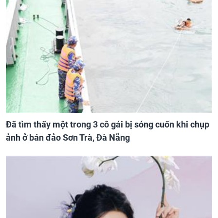
Đã tìm thấy một trong 3 cô gái bị sóng cuốn khi chụp
ảnh ở bán đảo Sơn Trà, Đà Nẵng