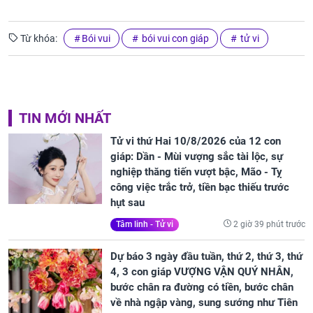
Từ khóa:
Bói vui
bói vui con giáp
tử vi
TIN MỚI NHẤT
Tử vi thứ Hai 10/8/2026 của 12 con
giáp: Dần - Mùi vượng sắc tài lộc, sự
nghiệp thăng tiến vượt bậc, Mão - Tỵ
công việc trắc trở, tiền bạc thiếu trước
hụt sau
2 giờ 39 phút trước
Tâm linh - Tử vi
Dự báo 3 ngày đầu tuần, thứ 2, thứ 3, thứ
4, 3 con giáp VƯỢNG VẬN QUÝ NHÂN,
bước chân ra đường có tiền, bước chân
về nhà ngập vàng, sung sướng như Tiên