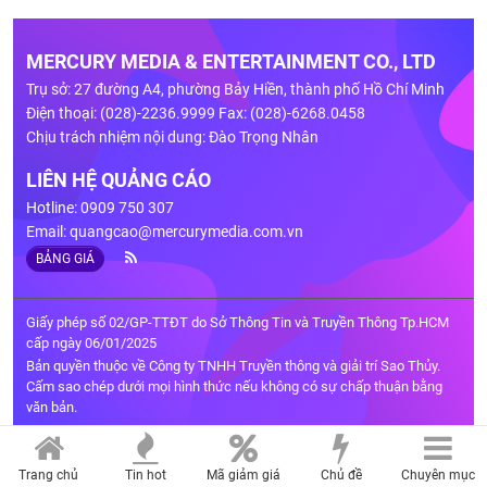
MERCURY MEDIA & ENTERTAINMENT CO., LTD
Trụ sở: 27 đường A4, phường Bảy Hiền, thành phố Hồ Chí Minh
Điện thoại: (028)-2236.9999 Fax: (028)-6268.0458
Chịu trách nhiệm nội dung: Đào Trọng Nhân
LIÊN HỆ QUẢNG CÁO
Hotline: 0909 750 307
Email:
quangcao@mercurymedia.com.vn
BẢNG GIÁ
Giấy phép số 02/GP-TTĐT do Sở Thông Tin và Truyền Thông Tp.HCM
cấp ngày 06/01/2025
Bản quyền thuộc về Công ty TNHH Truyền thông và giải trí Sao Thủy.
Cấm sao chép dưới mọi hình thức nếu không có sự chấp thuận bằng
văn bản.
Trang chủ
Tin hot
Mã giảm giá
Chủ đề
Chuyên mục