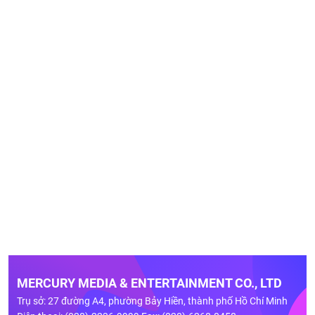
MERCURY MEDIA & ENTERTAINMENT CO., LTD
Trụ sở: 27 đường A4, phường Bảy Hiền, thành phố Hồ Chí Minh