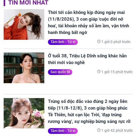
TIN MỚI NHẤT
Thời tới cản không kịp đúng ngày mai
(11/8/2026), 3 con giáp 'cuộc đời nở
hoa', tài khoản nhảy số ầm ầm, vận trình
hanh thông bất ngờ
1 giờ 0 phút trước
Tâm linh - Tử vi
Ở tuổi 38, Triệu Lệ Dĩnh sống khác hẳn
thời mới vào nghề
1 giờ 15 phút trước
Sao quốc tế
Trúng số độc đắc vào đúng 2 ngày liên
tiếp (11/8-12/8), 3 con giáp hồng phúc
Tề Thiên, hút cạn lộc Trời, 'đạp trúng
rương vàng', sự nghiệp bừng sáng rực rỡ
1 giờ 42 phút trước
Tâm linh - Tử vi