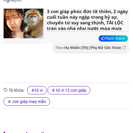
3 con giáp phúc đức tề thiên, 2 ngày
cuối tuần này ngập trong hỷ sự,
chuyển từ suy sang thịnh, TÀI LỘC
tràn vào nhà như nước mùa mưa
Xem thêm
Theo
Hạ Nhiên (TH) | Phụ Nữ Sức Khỏe
Từ khóa:
tử vi
tử vi 12 con giáp
con giáp may mắn