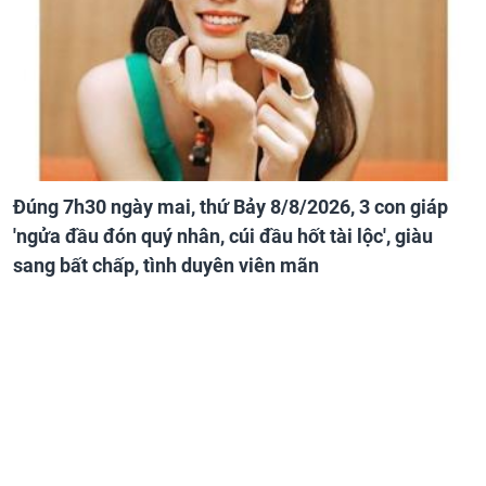
Đúng 7h30 ngày mai, thứ Bảy 8/8/2026, 3 con giáp
'ngửa đầu đón quý nhân, cúi đầu hốt tài lộc', giàu
sang bất chấp, tình duyên viên mãn