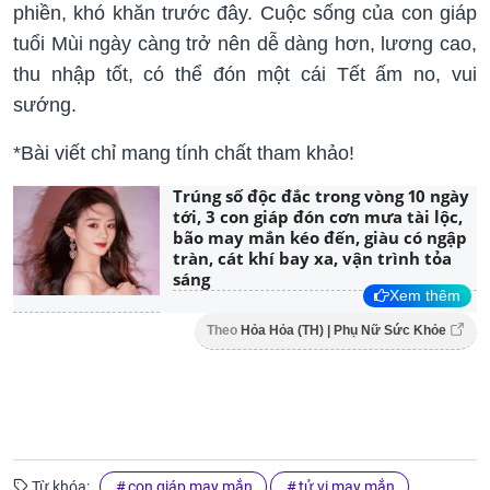
phiền, khó khăn trước đây. Cuộc sống của con giáp
tuổi Mùi ngày càng trở nên dễ dàng hơn, lương cao,
thu nhập tốt, có thể đón một cái Tết ấm no, vui
sướng.
*Bài viết chỉ mang tính chất tham khảo!
Trúng số độc đắc trong vòng 10 ngày
tới, 3 con giáp đón cơn mưa tài lộc,
bão may mắn kéo đến, giàu có ngập
tràn, cát khí bay xa, vận trình tỏa
sáng
Xem thêm
Theo
Hỏa Hỏa (TH) | Phụ Nữ Sức Khỏe
Từ khóa:
con giáp may mắn
tử vi may mắn