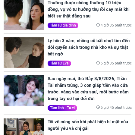
Thường được chồng thường 10 triệu
đồng, vợ vô tư hưởng thụ rồi cay mắt khi
biết sự thật đằng sau
4 giờ 35 phút trước
Tâm sự gia đình
Ly hôn 3 năm, chồng cũ bất chợt tìm đến
đòi quyển sách trong nhà kho và sự thật
bất ngờ
5 giờ 35 phút trước
Tâm sự Eva
Sau ngày mai, thứ Bảy 8/8/2026, Thần
Tài nhắm trúng, 3 con giáp 'tiền vào cửa
trước, vàng vào cửa sau', một bước nắm
trong tay cơ hội đổi đời
5 giờ 45 phút trước
Tâm linh - Tử vi
Tôi vô cùng sốc khi phát hiện bí mật của
người yêu và chị gái