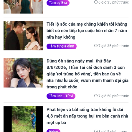
6 giờ 35 phút trước
Tâm sự Eva
Tiết lộ sốc của mẹ chồng khiến tôi không
biết có nên tiếp tục cuộc hôn nhân 7 năm
nữa hay không
7 giờ 35 phút trước
Tâm sự gia đình
Đúng 6h sáng ngày mai, thứ Bảy
8/8/2026, Thần Tài chỉ đích danh 3 con
giáp 'rơi trúng hố vàng', tiền bạc ùa về
nhà 'như lũ cuốn', vươn mình thành đại gia
trong phút chốc
7 giờ 50 phút trước
Tâm linh - Tử vi
Phát hiện và bắt sống trăn khổng lồ dài
4,8 mét ẩn nấp trong bụi tre bên cạnh nhà
một cụ bà
8 giờ 5 phút trước
Video