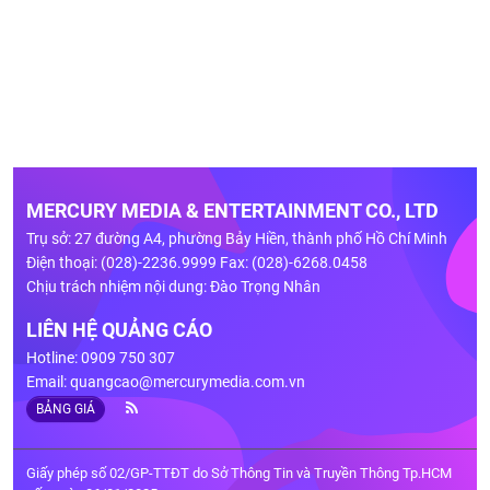
MERCURY MEDIA & ENTERTAINMENT CO., LTD
Trụ sở: 27 đường A4, phường Bảy Hiền, thành phố Hồ Chí Minh
Điện thoại: (028)-2236.9999 Fax: (028)-6268.0458
Chịu trách nhiệm nội dung: Đào Trọng Nhân
LIÊN HỆ QUẢNG CÁO
Hotline: 0909 750 307
Email:
quangcao@mercurymedia.com.vn
BẢNG GIÁ
Giấy phép số 02/GP-TTĐT do Sở Thông Tin và Truyền Thông Tp.HCM