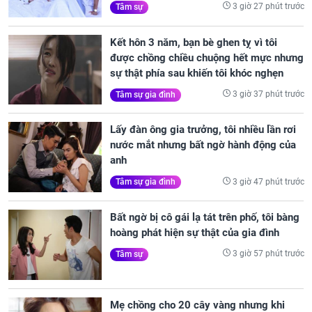
3 giờ 27 phút trước
Tâm sự
Kết hôn 3 năm, bạn bè ghen tỵ vì tôi
được chồng chiều chuộng hết mực nhưng
sự thật phía sau khiến tôi khóc nghẹn
3 giờ 37 phút trước
Tâm sự gia đình
Lấy đàn ông gia trưởng, tôi nhiều lần rơi
nước mắt nhưng bất ngờ hành động của
anh
3 giờ 47 phút trước
Tâm sự gia đình
Bất ngờ bị cô gái lạ tát trên phố, tôi bàng
hoàng phát hiện sự thật của gia đình
3 giờ 57 phút trước
Tâm sự
Mẹ chồng cho 20 cây vàng nhưng khi