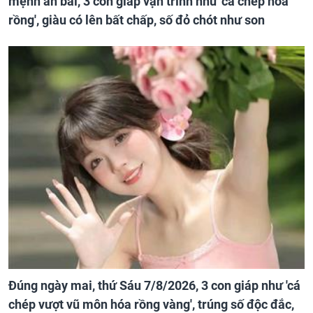
mệnh an bài, 3 con giáp vận trình như 'cá chép hóa
rồng', giàu có lên bất chấp, số đỏ chót như son
Đúng ngày mai, thứ Sáu 7/8/2026, 3 con giáp như 'cá
chép vượt vũ môn hóa rồng vàng', trúng số độc đắc,