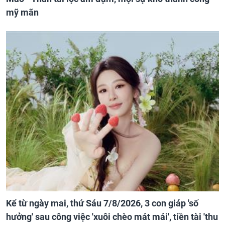
mỹ mãn
Kể từ ngày mai, thứ Sáu 7/8/2026, 3 con giáp 'số
hưởng' sau công việc 'xuôi chèo mát mái', tiền tài 'thu