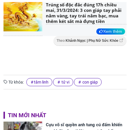
Trúng số độc đắc đúng 17h chiều
mai, 31/3/2024: 3 con giáp tay phải
nắm vàng, tay trái nắm bạc, mua
thêm két sắt mà đựng tiền
Xem thêm
Theo
Khánh Ngọc | Phụ Nữ Sức Khỏe
Từ khóa:
tâm linh
tử vi
con giáp
TIN MỚI NHẤT
Cựu võ sĩ quyền anh tung cú đấm khiến