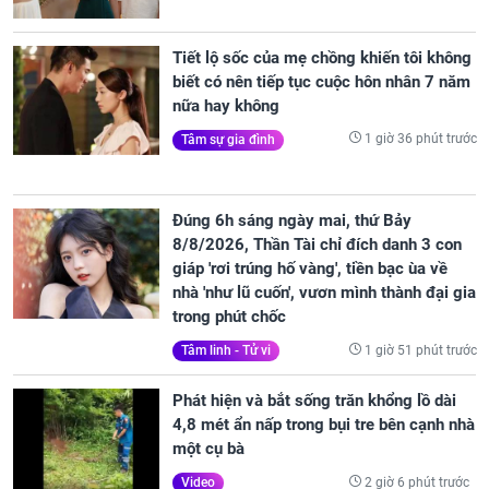
Tiết lộ sốc của mẹ chồng khiến tôi không
biết có nên tiếp tục cuộc hôn nhân 7 năm
nữa hay không
1 giờ 36 phút trước
Tâm sự gia đình
Đúng 6h sáng ngày mai, thứ Bảy
8/8/2026, Thần Tài chỉ đích danh 3 con
giáp 'rơi trúng hố vàng', tiền bạc ùa về
nhà 'như lũ cuốn', vươn mình thành đại gia
trong phút chốc
1 giờ 51 phút trước
Tâm linh - Tử vi
Phát hiện và bắt sống trăn khổng lồ dài
4,8 mét ẩn nấp trong bụi tre bên cạnh nhà
một cụ bà
2 giờ 6 phút trước
Video