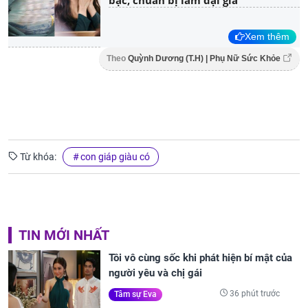
Xem thêm
Theo
Quỳnh Dương (T.H) | Phụ Nữ Sức Khỏe
Từ khóa:
con giáp giàu có
TIN MỚI NHẤT
Tôi vô cùng sốc khi phát hiện bí mật của
người yêu và chị gái
36 phút trước
Tâm sự Eva