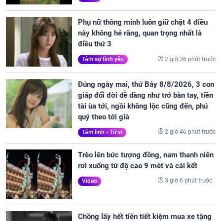
Phụ nữ thông minh luôn giữ chặt 4 điều
này không hé răng, quan trọng nhất là
điều thứ 3
2 giờ 36 phút trước
Tâm sự tình yêu
Đúng ngày mai, thứ Bảy 8/8/2026, 3 con
giáp đổi đời dễ dàng như trở bàn tay, tiền
tài ùa tới, ngồi không lộc cũng đến, phú
quý theo tới già
2 giờ 46 phút trước
Tâm linh - Tử vi
Trèo lên bức tượng đồng, nam thanh niên
rơi xuống từ độ cao 9 mét và cái kết
3 giờ 6 phút trước
Video
Chồng lấy hết tiền tiết kiệm mua xe tặng