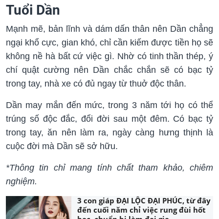
Tuổi Dần
Mạnh mẽ, bản lĩnh và dám dấn thân nên Dần chẳng
ngại khổ cực, gian khó, chỉ cần kiếm được tiền họ sẽ
không nề hà bất cứ việc gì. Nhờ có tinh thần thép, ý
chí quật cường nên Dần chắc chắn sẽ có bạc tỷ
trong tay, nhà xe có đủ ngay từ thuở độc thân.
Dần may mắn đến mức, trong 3 năm tới họ có thể
trúng số độc đắc, đổi đời sau một đêm. Có bạc tỷ
trong tay, ăn nên làm ra, ngày càng hưng thịnh là
cuộc đời mà Dần sẽ sở hữu.
*Thông tin chỉ mang tính chất tham khảo, chiêm
nghiệm.
3 con giáp ĐẠI LỘC ĐẠI PHÚC, từ đây
đến cuối năm chỉ việc rung đùi hốt
bạc, chuẩn bị làm đại gia