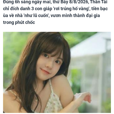
Đúng 6h sáng ngày mai, thứ Bảy 8/8/2026, Thần Tài
chỉ đích danh 3 con giáp 'rơi trúng hố vàng', tiền bạc
ùa về nhà 'như lũ cuốn', vươn mình thành đại gia
trong phút chốc