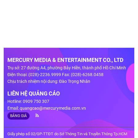
MERCURY MEDIA & ENTERTAINMENT CO., LTD
Trụ sở: 27 đường A4, phường Bảy Hiền, thành phố Hồ Chí Minh
Điện thoại: (028)-2236.9999 Fax: (028)-6268.0458
Chịu trách nhiệm nội dung: Đào Trọng Nhân
LIÊN HỆ QUẢNG CÁO
Hotline: 0909 750 307
Email:
quangcao@mercurymedia.com.vn
BẢNG GIÁ
Giấy phép số 02/GP-TTĐT do Sở Thông Tin và Truyền Thông Tp.HCM