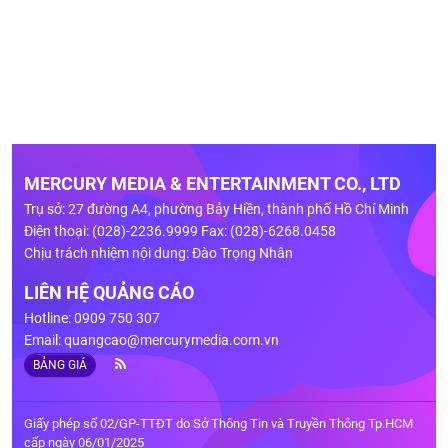
MERCURY MEDIA & ENTERTAINMENT CO., LTD
Trụ sở: 27 đường A4, phường Bảy Hiền, thành phố Hồ Chí Minh
Điện thoại: (028)-2236.9999 Fax: (028)-6268.0458
Chịu trách nhiệm nội dung: Đào Trọng Nhân
LIÊN HỆ QUẢNG CÁO
Hotline: 0909 750 307
Email:
quangcao@mercurymedia.com.vn
BẢNG GIÁ
Giấy phép số 02/GP-TTĐT do Sở Thông Tin và Truyền Thông Tp.HCM
cấp ngày 06/01/2025