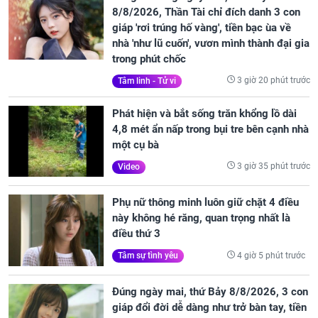
8/8/2026, Thần Tài chỉ đích danh 3 con
giáp 'rơi trúng hố vàng', tiền bạc ùa về
nhà 'như lũ cuốn', vươn mình thành đại gia
trong phút chốc
3 giờ 20 phút trước
Tâm linh - Tử vi
Phát hiện và bắt sống trăn khổng lồ dài
4,8 mét ẩn nấp trong bụi tre bên cạnh nhà
một cụ bà
3 giờ 35 phút trước
Video
Phụ nữ thông minh luôn giữ chặt 4 điều
này không hé răng, quan trọng nhất là
điều thứ 3
4 giờ 5 phút trước
Tâm sự tình yêu
Đúng ngày mai, thứ Bảy 8/8/2026, 3 con
giáp đổi đời dễ dàng như trở bàn tay, tiền