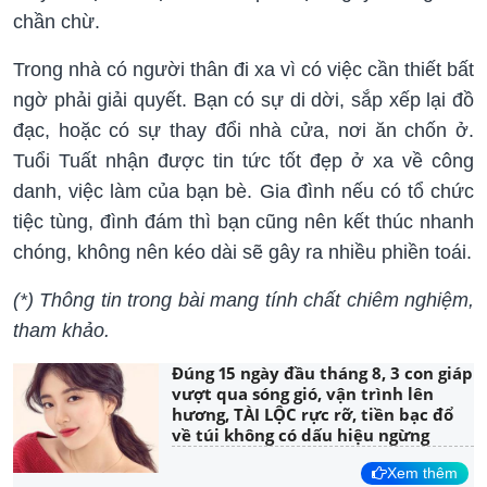
chần chừ.
Trong nhà có người thân đi xa vì có việc cần thiết bất
ngờ phải giải quyết. Bạn có sự di dời, sắp xếp lại đồ
đạc, hoặc có sự thay đổi nhà cửa, nơi ăn chốn ở.
Tuổi Tuất nhận được tin tức tốt đẹp ở xa về công
danh, việc làm của bạn bè. Gia đình nếu có tổ chức
tiệc tùng, đình đám thì bạn cũng nên kết thúc nhanh
chóng, không nên kéo dài sẽ gây ra nhiều phiền toái.
(*) Thông tin trong bài mang tính chất chiêm nghiệm,
tham khảo.
Đúng 15 ngày đầu tháng 8, 3 con giáp
vượt qua sóng gió, vận trình lên
hương, TÀI LỘC rực rỡ, tiền bạc đổ
về túi không có dấu hiệu ngừng
Xem thêm