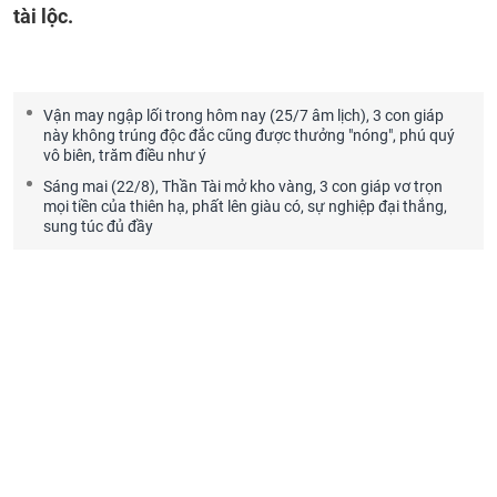
tài lộc.
Vận may ngập lối trong hôm nay (25/7 âm lịch), 3 con giáp
này không trúng độc đắc cũng được thưởng "nóng", phú quý
vô biên, trăm điều như ý
Sáng mai (22/8), Thần Tài mở kho vàng, 3 con giáp vơ trọn
mọi tiền của thiên hạ, phất lên giàu có, sự nghiệp đại thắng,
sung túc đủ đầy