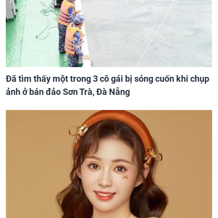
Đã tìm thấy một trong 3 cô gái bị sóng cuốn khi chụp
ảnh ở bán đảo Sơn Trà, Đà Nẵng