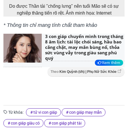
Do được Thần tài "chống lưng" nên tuổi Mão sẽ có sự
nghiệp thăng tiến rõ rệt. Ảnh minh họa: Internet
* Thông tin chỉ mang tính chất tham khảo
3 con giáp chuyển mình trong tháng
8 âm lịch: tài lộc chói sáng, hầu bao
căng chặt, may mắn bùng nổ, thỏa
sức vùng vẫy trong giàu sang phú
quý
Xem thêm
Theo
Kim Quỳnh (t/h) | Phụ Nữ Sức Khỏe
Từ khóa:
tử vi con giáp
con giáp may mắn
con giáp giàu có
con giáp phát tài