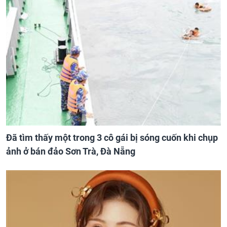
Đã tìm thấy một trong 3 cô gái bị sóng cuốn khi chụp
ảnh ở bán đảo Sơn Trà, Đà Nẵng