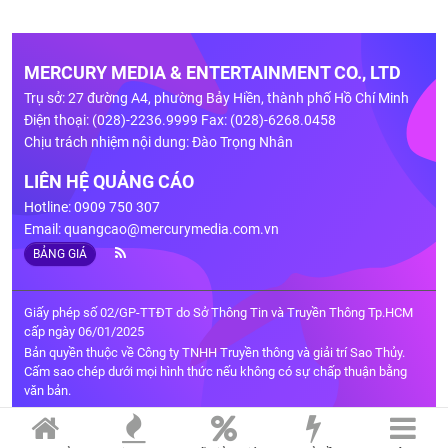
MERCURY MEDIA & ENTERTAINMENT CO., LTD
Trụ sở: 27 đường A4, phường Bảy Hiền, thành phố Hồ Chí Minh
Điện thoại: (028)-2236.9999 Fax: (028)-6268.0458
Chịu trách nhiệm nội dung: Đào Trọng Nhân
LIÊN HỆ QUẢNG CÁO
Hotline: 0909 750 307
Email:
quangcao@mercurymedia.com.vn
BẢNG GIÁ
Giấy phép số 02/GP-TTĐT do Sở Thông Tin và Truyền Thông Tp.HCM
cấp ngày 06/01/2025
Bản quyền thuộc về Công ty TNHH Truyền thông và giải trí Sao Thủy.
Cấm sao chép dưới mọi hình thức nếu không có sự chấp thuận bằng
văn bản.