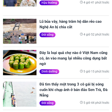
4 giờ 41 phút trước
Hậu trường
Lũ bủa vây, hàng trăm hộ dân rẻo cao
Nghệ An bị chia cắt
4 giờ 52 phút trước
Đời sống
Đây là loại quả chợ nào ở Việt Nam cũng
có, ăn vào mang lại nhiều công dụng bất
ngờ
5 giờ 15 phút trước
Dinh dưỡng
Đã tìm thấy một trong 3 cô gái bị sóng
cuốn khi chụp ảnh ở bán đảo Sơn Trà, Đà
Nẵng
5 giờ 44 phút trước
Đời sống