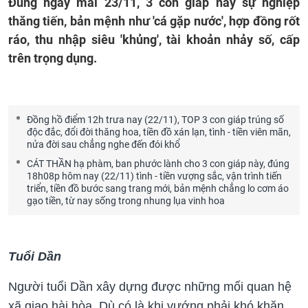
Đúng ngày mai 23/11, 3 con giáp này sự nghiệp
thăng tiến, bản mệnh như 'cá gặp nước', hợp đồng rốt
ráo, thu nhập siêu 'khủng', tài khoản nhảy số, cấp
trên trọng dụng.
Đồng hồ điểm 12h trưa nay (22/11), TOP 3 con giáp trúng số
độc đắc, đổi đời thăng hoa, tiền đồ xán lạn, tình - tiền viên mãn,
nửa đời sau chẳng nghe đến đói khổ
CÁT THẦN hạ phàm, ban phước lành cho 3 con giáp này, đúng
18h08p hôm nay (22/11) tình - tiền vượng sắc, vận trình tiến
triển, tiền đồ bước sang trang mới, bản mệnh chẳng lo cơm áo
gạo tiền, từ nay sống trong nhung lụa vinh hoa
Tuổi Dần
Người tuổi Dần xây dựng được những mối quan hệ
xã giao hài hòa. Dù có là khi vướng phải khó khăn,